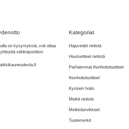
ydenotto
Kategoriat
ulla on kysymyksiä, voit ottaa
Hajuvedet netistä
 yhteyttä sähköpostitse:
Hiustuotteet netistä
aikkikauneudesta.fi
Parhaimmat ihonhoitotuotteet
Ihonhoitotuotteet
Kynsien hoito
Meikit netistä
Meikkitarvikkeet
Tuotemerkit