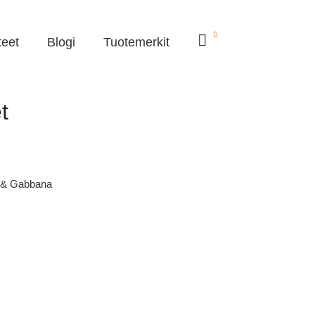
teet
Blogi
Tuotemerkit
t
 & Gabbana