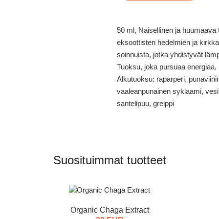
50 ml, Naisellinen ja huumaava
eksoottisten hedelmien ja kirk
soinnuista, jotka yhdistyvät läm
Tuoksu, joka pursuaa energiaa, k
Alkutuoksu: raparperi, punaviin
vaaleanpunainen syklaami, vesi
santelipuu, greippi
Suosituimmat tuotteet
Organic Chaga Extract