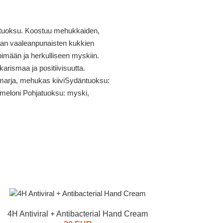
 tuoksu. Koostuu mehukkaiden,
kaan vaaleanpunaisten kukkien
pimään ja herkulliseen myskiin.
arismaa ja positiivisuutta.
imarja, mehukas kiiviSydäntuoksu:
meloni Pohjatuoksu: myski,
4H Antiviral + Antibacterial Hand Cream