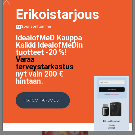
Erikoistarjous
Sponsoriltamme
IdealofMeD Kauppa
Kaikki IdealofMeDin
tuotteet -20 %!
Varaa
terveystarkastus
nyt vain 200 €
hintaan.
KATSO TARJOUS