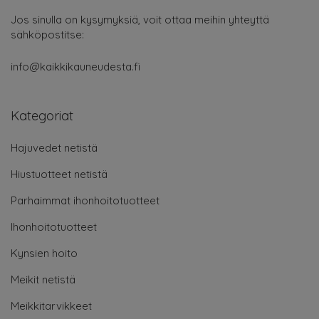
Jos sinulla on kysymyksiä, voit ottaa meihin yhteyttä
sähköpostitse:
info@kaikkikauneudesta.fi
Kategoriat
Hajuvedet netistä
Hiustuotteet netistä
Parhaimmat ihonhoitotuotteet
Ihonhoitotuotteet
Kynsien hoito
Meikit netistä
Meikkitarvikkeet