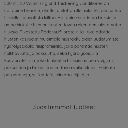
500 ml, 3D Volumizing and Thickening Conditioner on
hoitoaine hienoille, ohuille ja elottomille hiuksille, joka antaa
hiuksille luonnollista kiiltoa. Hoitoaine suoristaa hiuksia ja
antaa hiuksille hieman kosteuttavan rakenteen latistamatta
hiuksia. Rikastettu Redensyl®-proteiinilla, joka edistää
hiusten kasvua stimuloimalla hiusrakkuloiden uudistumista,
hydrolysoidulla riisiproteiinilla, joka parantaa hiusten
hallittavuutta ja paksuutta, sekä hydrolysoidulla
kasviproteiinilla, joka tunkeutuu hiuksiin antaen volyymin,
paksuuden ja hiukan kosteuttavan vaikutuksen. Ei sisällä
parabeenejä, sulfaatteja, mineraaliöljyjä ja
Suosituimmat tuotteet