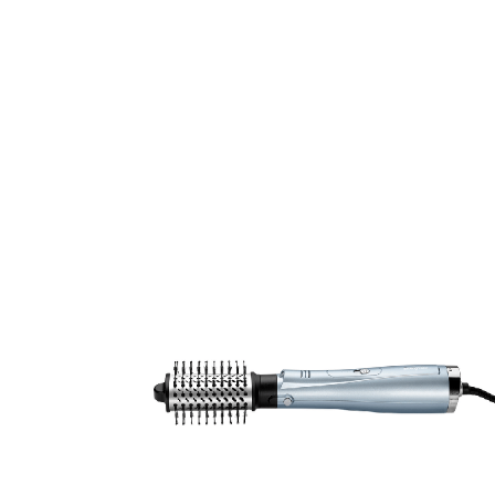
Erikoist
Sponsoriltamme
IdealofMeD K
Kaikki Idealof