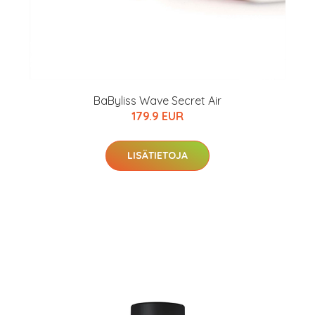
arkastus
nyt vain 200 €
BaByliss Wave Secret Air
179.9 EUR
LISÄTIETOJA