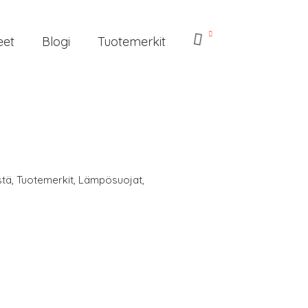
eet
Blogi
Tuotemerkit
stä
,
Tuotemerkit
,
Lämpösuojat
,