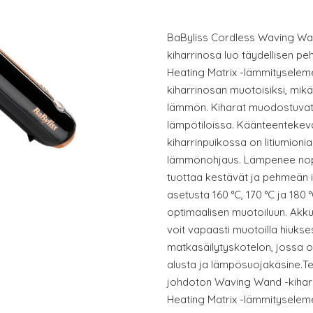
BaByliss Cordless Waving Wan
kiharrinosa luo täydellisen peh
Heating Matrix -lämmityseleme
kiharrinosan muotoisiksi, mikä
lämmön. Kiharat muodostuvat
lämpötiloissa. Käänteenteke
kiharrinpuikossa on litiumioni
lämmönohjaus. Lämpenee nope
tuottaa kestävät ja pehmeän i
asetusta 160 °C, 170 °C ja 180 °
optimaalisen muotoiluun. Akku
voit vapaasti muotoilla hiukse
matkasäilytyskotelon, jossa 
alusta ja lämpösuojakäsine.Te
johdoton Waving Wand -kiharr
Heating Matrix -lämmityseleme