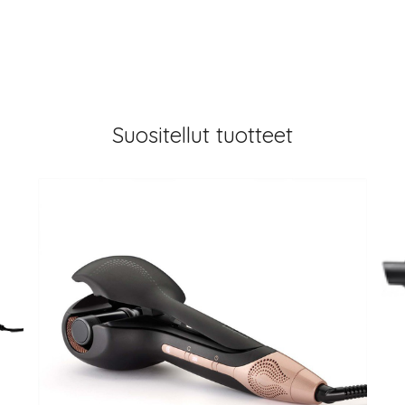
Suositellut tuotteet
arjous
auppa
MeDin tuotteet -20 %!