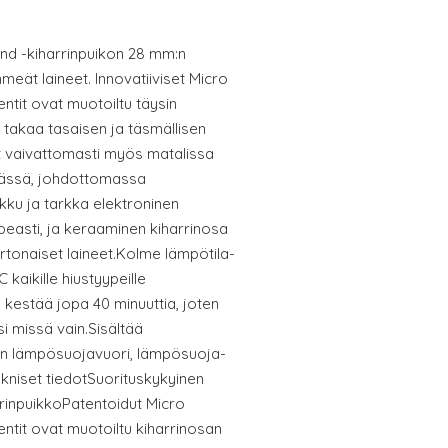
d -kiharrinpuikon 28 mm:n
meät laineet. Innovatiiviset Micro
ntit ovat muotoiltu täysin
 takaa tasaisen ja täsmällisen
 vaivattomasti myös matalissa
vässä, johdottomassa
akku ja tarkka elektroninen
asti, ja keraaminen kiharrinosa
rtonaiset laineet.Kolme lämpötila-
C kaikille hiustyypeille
 kestää jopa 40 minuuttia, joten
si missä vain.Sisältää
on lämpösuojavuori, lämpösuoja-
kniset tiedotSuorituskykyinen
inpuikkoPatentoidut Micro
ntit ovat muotoiltu kiharrinosan