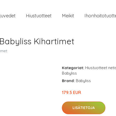
juvedet
Hiustuotteet
Meikit
Ihonhoitotuott
Babyliss Kihartimet
imet
Kategoriat:
Hiustuotteet neti
Babyliss
Brand:
Babyliss
179.5 EUR
LISÄTIETOJA