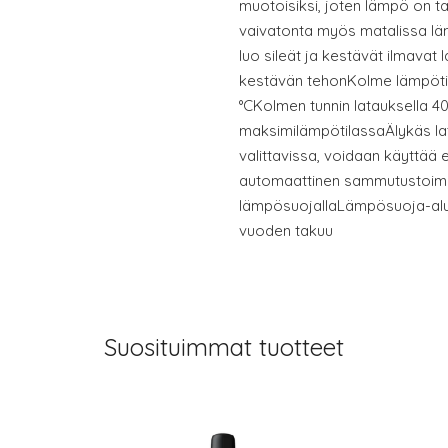
muotoisiksi, joten lämpö on t
vaivatonta myös matalissa lä
luo sileät ja kestävät ilmavat 
kestävän tehonKolme lämpötila
°CKolmen tunnin latauksella 40
maksimilämpötilassaÄlykäs lat
valittavissa, voidaan käyttää e
automaattinen sammutustoimi
lämpösuojallaLämpösuoja-alu
vuoden takuu
Suosituimmat tuotteet