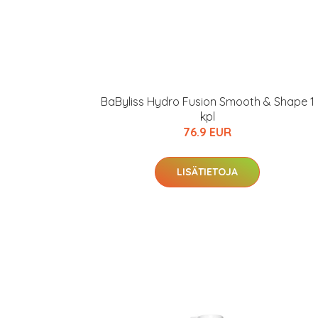
Varaa terveyst
hintaan.
KATSO TARJOUS
BaByliss Hydro Fusion Smooth & Shape 1
kpl
76.9 EUR
LISÄTIETOJA