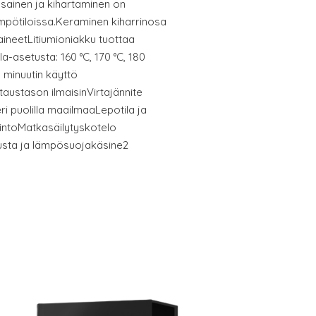
asainen ja kihartaminen on
mpötiloissa.Keraminen kiharrinosa
laineetLitiumioniakku tuottaa
-asetusta: 160 °C, 170 °C, 180
 minuutin käyttö
austason ilmaisinVirtajännite
ri puolilla maailmaaLepotila ja
ntoMatkasäilytyskotelo
sta ja lämpösuojakäsine2