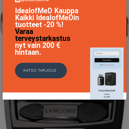
IdealofMeD Kauppa
Kaikki IdealofMeDin
tuotteet -20 %!
Varaa
terveystarkastus
nyt vain 200 €
hintaan.
KATSO TARJOUS