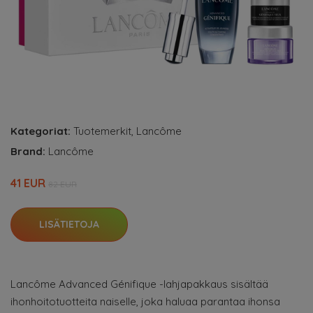
Kategoriat:
Tuotemerkit
,
Lancôme
Brand:
Lancôme
41 EUR
82 EUR
LISÄTIETOJA
Lancôme Advanced Génifique -lahjapakkaus sisältää
ihonhoitotuotteita naiselle, joka haluaa parantaa ihonsa