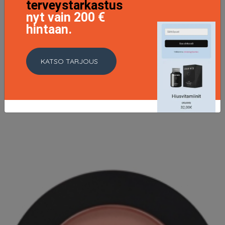
terveystarkastus
nyt vain 200 €
hintaan.
bareMinerals Complexion Rescue Tinted Hydrating Gel
Cream SPF 30 35 ml - 11.5 Mahogany
KATSO TARJOUS
31.4 EUR
41.9 EUR
LISÄTIETOJA