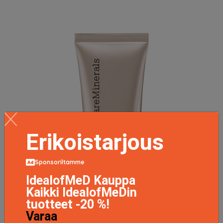
Erikoistarjous
Sponsoriltamme
IdealofMeD Kauppa
Kaikki IdealofMeDin
tuotteet -20 %!
Varaa