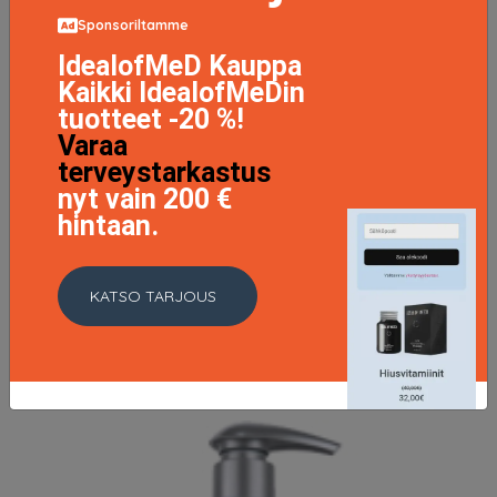
Sponsoriltamme
IdealofMeD Kauppa
Kaikki IdealofMeDin
tuotteet -20 %!
Varaa
terveystarkastus
nyt vain 200 €
hintaan.
Pure Conditioner, 490 ml Meraki Hoitoaine
24.95 EUR
KATSO TARJOUS
LISÄTIETOJA