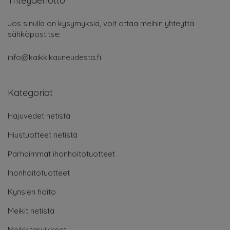
Yhteydenotto
Jos sinulla on kysymyksiä, voit ottaa meihin yhteyttä
sähköpostitse:
info@kaikkikauneudesta.fi
Kategoriat
Hajuvedet netistä
Hiustuotteet netistä
Parhaimmat ihonhoitotuotteet
Ihonhoitotuotteet
Kynsien hoito
Meikit netistä
Meikkitarvikkeet