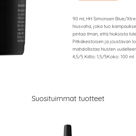
90 ml, HH Simonsen Blue/Xtr
hiusvaha, joka tuo kampauksel
pintaa ilman, että hiuksista tu
Pitkäkestoisen ja joustavan l
mahdollistaa hiusten uudelleen
4,5/5 Kiilto: 1,5/5Koko: 100 ml
Suosituimmat tuotteet