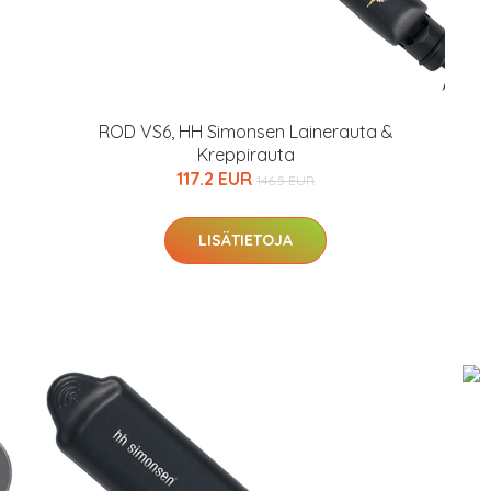
ROD VS6, HH Simonsen Lainerauta &
Kreppirauta
117.2 EUR
146.5 EUR
LISÄTIETOJA
arjous
auppa
MeDin tuotteet -20 %!