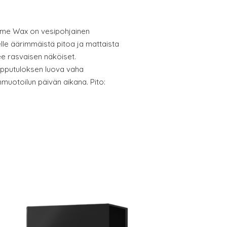
eme Wax on vesipohjainen
le äärimmäistä pitoa ja mattaista
lee rasvaisen näköiset.
opputuloksen luova vaha
muotoilun päivän aikana. Pito: