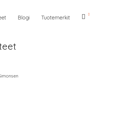
eet
Blogi
Tuotemerkit
teet
Simonsen