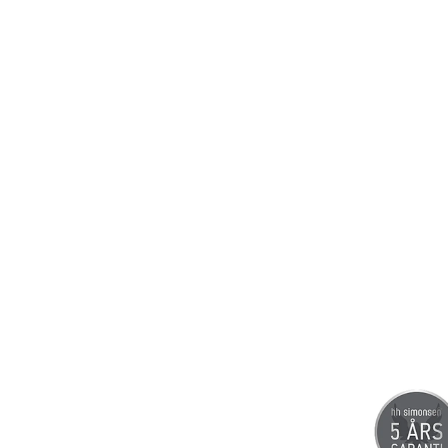
Erikoist
Sponsoriltamme
IdealofMeD K
Kaikki Idealof