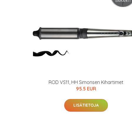
Varaa terveyst
hintaan.
KATSO TARJOUS
ROD VS11, HH Simonsen Kihartimet
95.5 EUR
LISÄTIETOJA