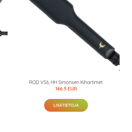
arkastus
nyt vain 200 €
ROD VS6, HH Simonsen Kihartimet
146.5 EUR
LISÄTIETOJA