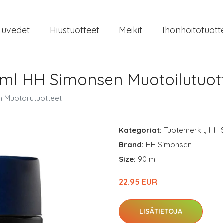
juvedet
Hiustuotteet
Meikit
Ihonhoitotuott
ml HH Simonsen Muotoilutuot
 Muotoilutuotteet
Kategoriat:
Tuotemerkit
,
HH 
Brand:
HH Simonsen
Size:
90 ml
22.95 EUR
LISÄTIETOJA