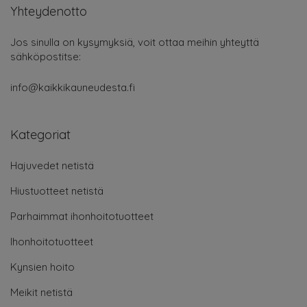
Yhteydenotto
Jos sinulla on kysymyksiä, voit ottaa meihin yhteyttä
sähköpostitse:
info@kaikkikauneudesta.fi
Kategoriat
Hajuvedet netistä
Hiustuotteet netistä
Parhaimmat ihonhoitotuotteet
Ihonhoitotuotteet
Kynsien hoito
Meikit netistä