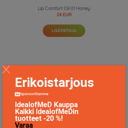
Lip Comfort Oil 01 Honey
24 EUR
LISÄTIETOJA
Erikoistarjous
Sponsoriltamme
IdealofMeD Kauppa
Kaikki IdealofMeDin
tuotteet -20 %!
Varaa