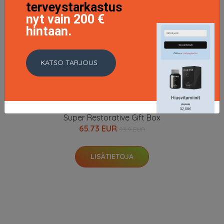
terveystarkastus
nyt vain 200 €
hintaan.
KATSO TARJOUS
Super Restorative Gift Box
65.73 EUR
93.9 EUR
LISÄTIETOJA