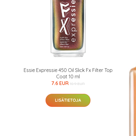
Essie Expressie 450 Oil Slick Fx Filter Top
Coat 10 ml
7.6 EUR
10.9 EUR
arjous
LISÄTIETOJA
auppa
MeDin tuotteet -20 %!