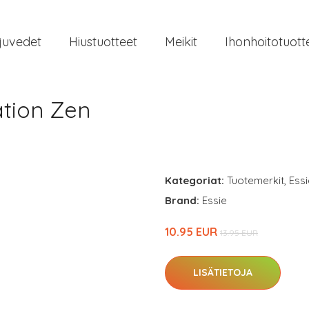
juvedet
Hiustuotteet
Meikit
Ihonhoitotuott
ation Zen
Kategoriat:
Tuotemerkit
,
Essi
Brand:
Essie
10.95 EUR
13.95 EUR
LISÄTIETOJA