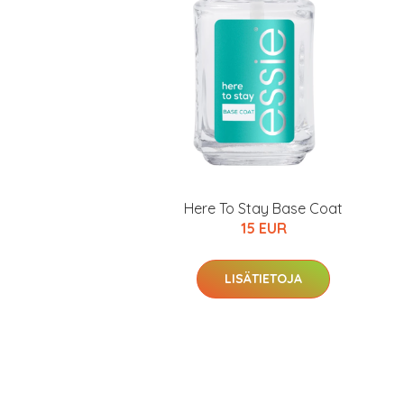
Here To Stay Base Coat
15 EUR
Erikoist
LISÄTIETOJA
Sponsoriltamme
IdealofMeD K
Kaikki Idealof