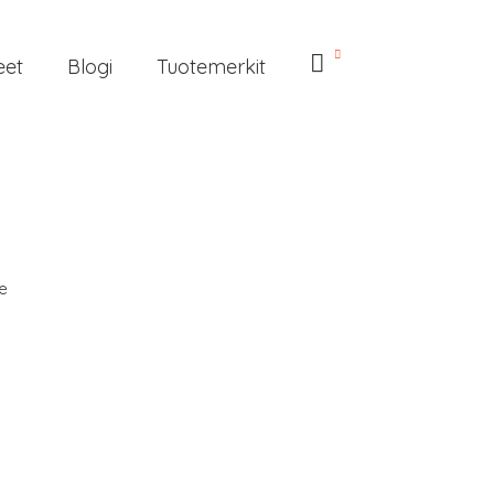
eet
Blogi
Tuotemerkit
e