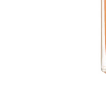
arkastus
nyt vain 200 €