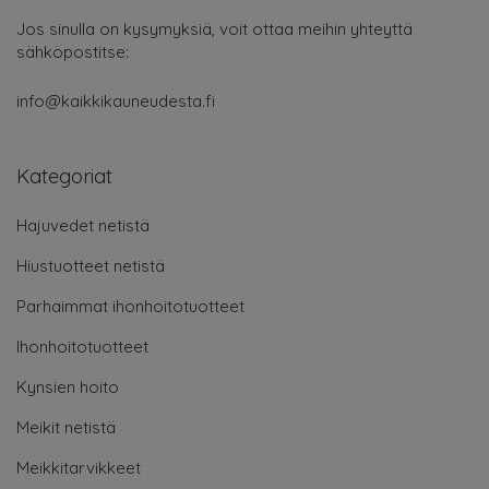
Jos sinulla on kysymyksiä, voit ottaa meihin yhteyttä
sähköpostitse:
info@kaikkikauneudesta.fi
Kategoriat
Hajuvedet netistä
Hiustuotteet netistä
Parhaimmat ihonhoitotuotteet
Ihonhoitotuotteet
Kynsien hoito
Meikit netistä
Meikkitarvikkeet