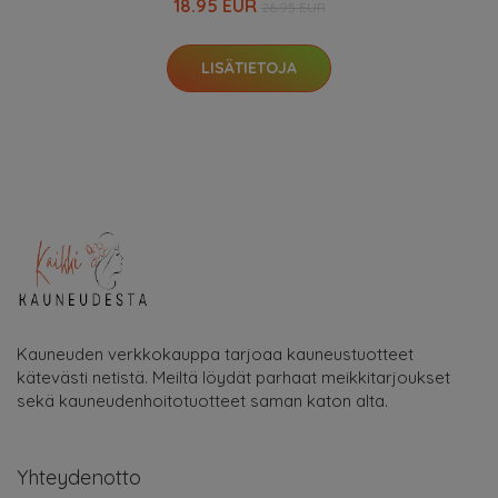
18.95 EUR
26.95 EUR
LISÄTIETOJA
Kauneuden verkkokauppa tarjoaa kauneustuotteet
kätevästi netistä. Meiltä löydät parhaat meikkitarjoukset
sekä kauneudenhoitotuotteet saman katon alta.
Yhteydenotto