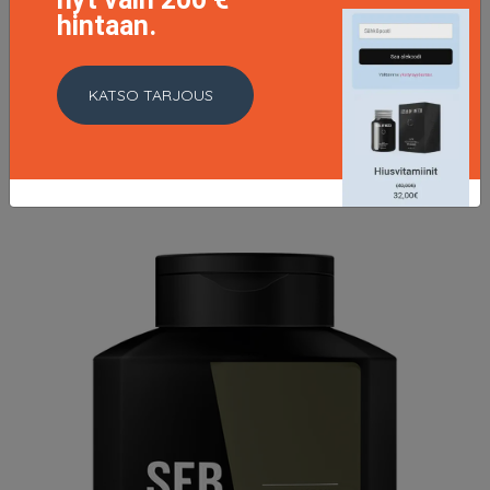
hintaan.
Invigo Brilliance Conditioner Coarse, 200ml
21.45 EUR
21.95 EUR
KATSO TARJOUS
LISÄTIETOJA