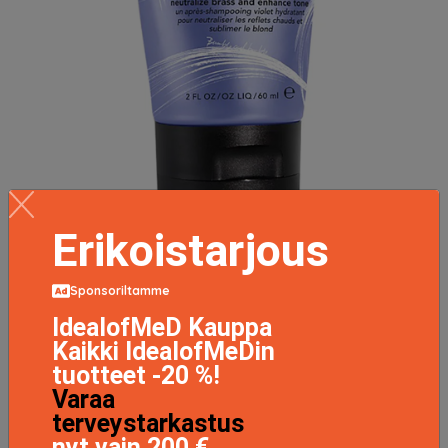
Erikoistarjous
Bb. Blonde Conditioner, 60 ml Bumble & Bumble
Hopeahoitoaine
Sponsoriltamme
12.95 EUR
IdealofMeD Kauppa
Kaikki IdealofMeDin
LISÄTIETOJA
tuotteet -20 %!
Varaa
terveystarkastus
nyt vain 200 €