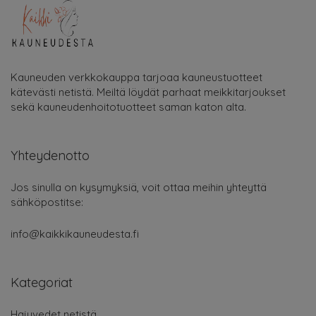
Kauneuden verkkokauppa tarjoaa kauneustuotteet
kätevästi netistä. Meiltä löydät parhaat meikkitarjoukset
sekä kauneudenhoitotuotteet saman katon alta.
Yhteydenotto
Jos sinulla on kysymyksiä, voit ottaa meihin yhteyttä
sähköpostitse:
info@kaikkikauneudesta.fi
Kategoriat
Hajuvedet netistä