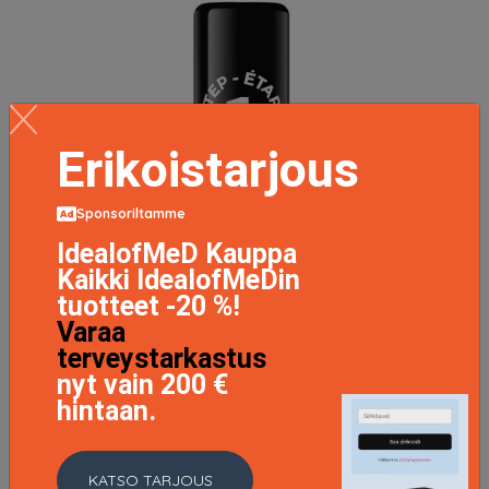
Erikoistarjous
Sponsoriltamme
IdealofMeD Kauppa
Kaikki IdealofMeDin
tuotteet -20 %!
Varaa
terveystarkastus
nyt vain 200 €
hintaan.
KATSO TARJOUS