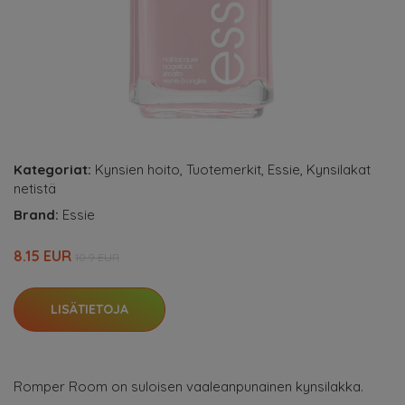
Kategoriat:
Kynsien hoito
,
Tuotemerkit
,
Essie
,
Kynsilakat
netistä
Brand:
Essie
8.15 EUR
10.9 EUR
LISÄTIETOJA
Romper Room on suloisen vaaleanpunainen kynsilakka.