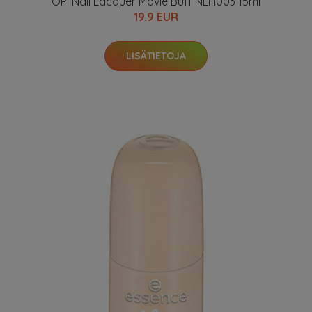
OPI Nail Lacquer Movie Buff NLH003 15ml
19.9 EUR
LISÄTIETOJA