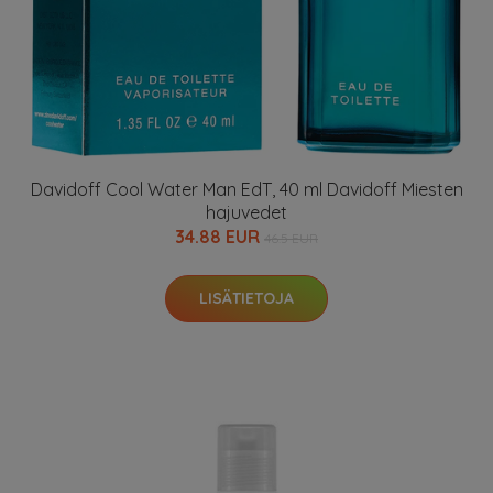
Davidoff Cool Water Man EdT, 40 ml Davidoff Miesten
hajuvedet
34.88 EUR
46.5 EUR
LISÄTIETOJA