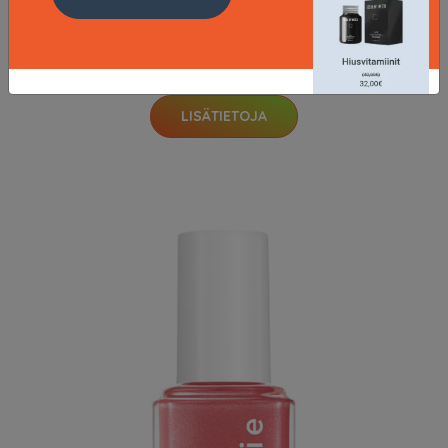
Rimmel London Super Gel Nail Polish 12 ml ─ #045
Flamenco Beach
5.9 EUR
LISÄTIETOJA