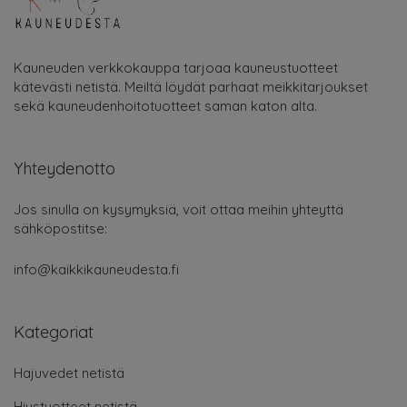
Kauneuden verkkokauppa tarjoaa kauneustuotteet
kätevästi netistä. Meiltä löydät parhaat meikkitarjoukset
sekä kauneudenhoitotuotteet saman katon alta.
Yhteydenotto
Jos sinulla on kysymyksiä, voit ottaa meihin yhteyttä
sähköpostitse:
info@kaikkikauneudesta.fi
Kategoriat
Hajuvedet netistä
Hiustuotteet netistä