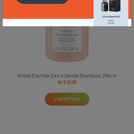
Kristin Ess Hair Extra Gentle Shampoo 296 ml
14.9 EUR
LISÄTIETOJA