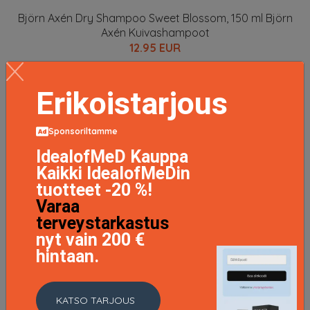
Björn Axén Dry Shampoo Sweet Blossom, 150 ml Björn
Axén Kuivashampoot
12.95 EUR
LISÄTIETOJA
Erikoistarjous
Sponsoriltamme
IdealofMeD Kauppa
Kaikki IdealofMeDin
tuotteet -20 %!
Varaa
terveystarkastus
nyt vain 200 €
hintaan.
KATSO TARJOUS