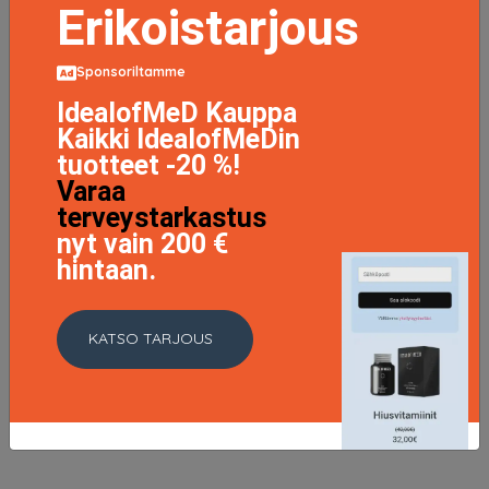
Erikoistarjous
Sponsoriltamme
IdealofMeD Kauppa
Kaikki IdealofMeDin
tuotteet -20 %!
Eyebrow Pencil Waterproof 37 Dark Brown
Varaa
13.9 EUR
terveystarkastus
nyt vain 200 €
LISÄTIETOJA
hintaan.
KATSO TARJOUS