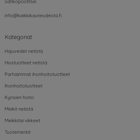
sähköpostitse:
info@kaikkikauneudesta.fi
Kategoriat
Hajuvedet netistä
Hiustuotteet netistä
Parhaimmat ihonhoitotuotteet
Ihonhoitotuotteet
Kynsien hoito
Meikit netistä
Meikkitarvikkeet
Tuotemerkit