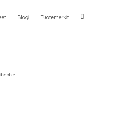
eet
Blogi
Tuotemerkit
sibobble