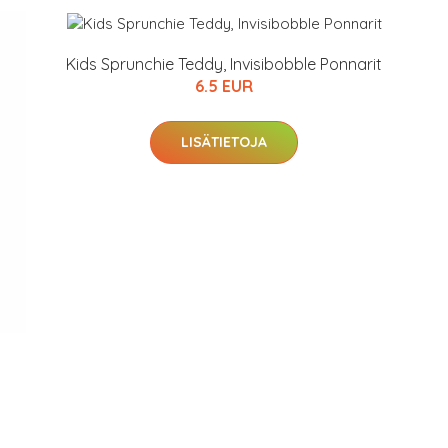
Kids Sprunchie Teddy, Invisibobble Ponnarit
6.5 EUR
arjous
LISÄTIETOJA
auppa
MeDin tuotteet -20 %!
arkastus
nyt vain 200 €