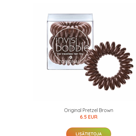
Erikoist
Sponsoriltamme
IdealofMeD K
Kaikki Idealof
Varaa terveyst
hintaan.
KATSO TARJOUS
Original Pretzel Brown
6.5 EUR
LISÄTIETOJA