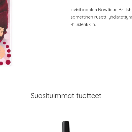
Invisibobblen Bowtique Britis
samettinen rusetti yhdistettyn
-hiuslenkkiin.
Suosituimmat tuotteet