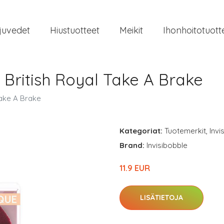
juvedet
Hiustuotteet
Meikit
Ihonhoitotuott
 British Royal Take A Brake
Take A Brake
Kategoriat:
Tuotemerkit
,
Invi
Brand:
Invisibobble
11.9 EUR
LISÄTIETOJA