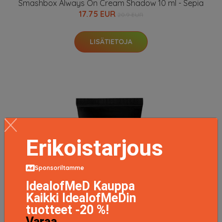
Smashbox Always On Cream Shadow 10 ml - Sepia
17.75 EUR
20.9 EUR
LISÄTIETOJA
Erikoistarjous
Sponsoriltamme
IdealofMeD Kauppa
Kaikki IdealofMeDin
tuotteet -20 %!
Varaa