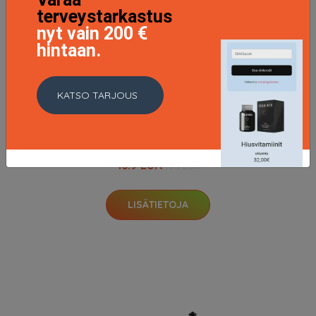
terveystarkastus
nyt vain 200 €
hintaan.
KATSO TARJOUS
Smashbox Always On Cream Shadow 10 ml - Greige
16.9 EUR
19.9 EUR
LISÄTIETOJA