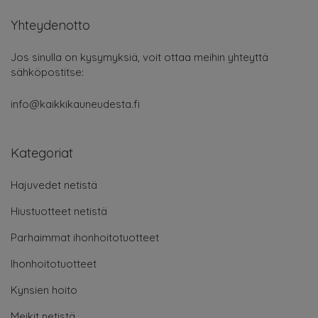
Yhteydenotto
Jos sinulla on kysymyksiä, voit ottaa meihin yhteyttä
sähköpostitse:
info@kaikkikauneudesta.fi
Kategoriat
Hajuvedet netistä
Hiustuotteet netistä
Parhaimmat ihonhoitotuotteet
Ihonhoitotuotteet
Kynsien hoito
Meikit netistä