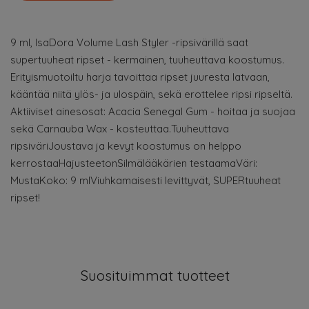
9 ml, IsaDora Volume Lash Styler -ripsivärillä saat
supertuuheat ripset - kermainen, tuuheuttava koostumus.
Erityismuotoiltu harja tavoittaa ripset juuresta latvaan,
kääntää niitä ylös- ja ulospäin, sekä erottelee ripsi ripseltä.
Aktiiviset ainesosat: Acacia Senegal Gum - hoitaa ja suojaa
sekä Carnauba Wax - kosteuttaa.Tuuheuttava
ripsiväriJoustava ja kevyt koostumus on helppo
kerrostaaHajusteetonSilmälääkärien testaamaVäri:
MustaKoko: 9 mlViuhkamaisesti levittyvät, SUPERtuuheat
ripset!
Suosituimmat tuotteet