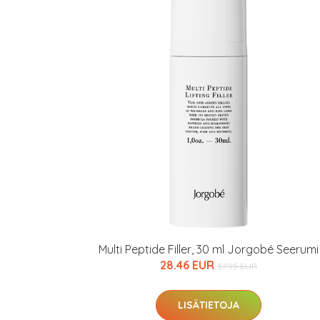
Varaa terveyst
hintaan.
KATSO TARJOUS
Multi Peptide Filler, 30 ml Jorgobé Seerumi
28.46 EUR
37.95 EUR
LISÄTIETOJA