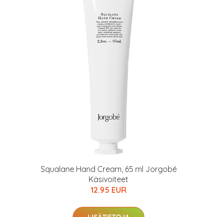
arkastus
nyt vain 200 €
Squalane Hand Cream, 65 ml Jorgobé
Käsivoiteet
12.95 EUR