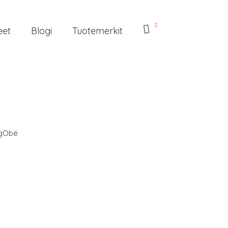
eet
Blogi
Tuotemerkit
gObé