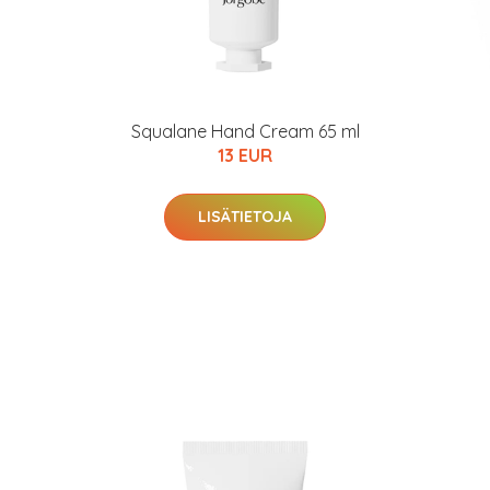
Squalane Hand Cream 65 ml
13 EUR
LISÄTIETOJA
arjous
auppa
MeDin tuotteet -20 %!