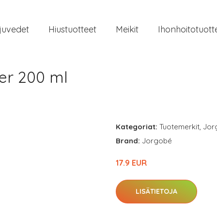
juvedet
Hiustuotteet
Meikit
Ihonhoitotuott
er 200 ml
Kategoriat:
Tuotemerkit
,
Jor
Brand:
Jorgobé
17.9 EUR
LISÄTIETOJA