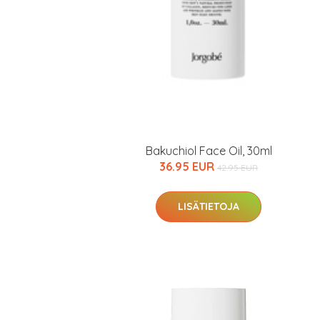
Bakuchiol Face Oil, 30ml
36.95 EUR
42.95 EUR
LISÄTIETOJA
Erikoist
Sponsoriltamme
IdealofMeD K
Kaikki Idealof