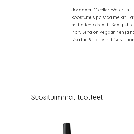
Jorgobén Micellar Water -mise
koostumus poistaa meikin, lia
mutta tehokkaasti. Saat puhta
ihon. Siinä on vegaaninen ja h
sisältää 94-prosenttisesti luon
Suosituimmat tuotteet