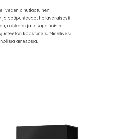
lliveden ainutlaatuinen
n ja epäpuhtaudet hellävaraisesti
an, raikkaan ja tasapainoisen
ajusteeton koostumus. Misellivesi
nollisia ainesosia.