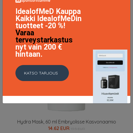
Sponsoriltamme
IdealofMeD Kauppa
Kaikki IdealofMeDin
tuotteet -20 %!
Varaa
terveystarkastus
nyt vain 200 €
hintaan.
KATSO TARJOUS
Hydra Mask, 60 ml Embryolisse Kasvonaamio
14.62 EUR
19.5 EUR