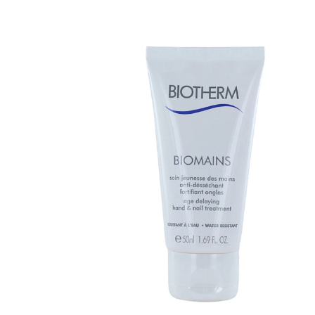
Varaa terveyst
hintaan.
KATSO TARJOUS