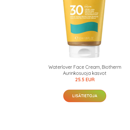
Waterlover Face Cream, Biotherm
Aurinkosuoja kasvot
25.5 EUR
Erikoist
LISÄTIETOJA
Sponsoriltamme
IdealofMeD K
Kaikki Idealof