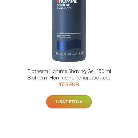
Biotherm Homme Shaving Gel, 150 ml
Biotherm Homme Parranajotuotteet
17.5 EUR
arjous
LISÄTIETOJA
auppa
MeDin tuotteet -20 %!