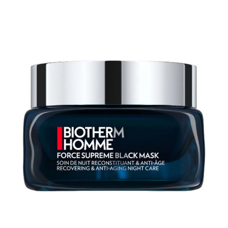
arkastus
nyt vain 200 €