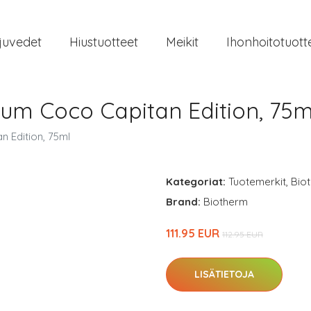
juvedet
Hiustuotteet
Meikit
Ihonhoitotuott
erum Coco Capitan Edition, 75m
n Edition, 75ml
Kategoriat:
Tuotemerkit
,
Bio
Brand:
Biotherm
111.95 EUR
112.95 EUR
LISÄTIETOJA