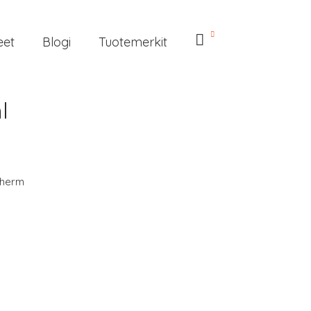
eet
Blogi
Tuotemerkit
l
therm