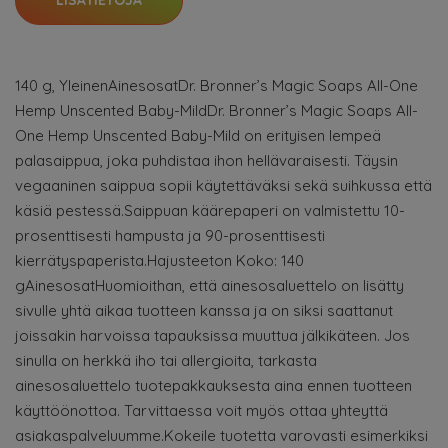
LISÄTIETOJA
140 g, YleinenAinesosatDr. Bronner’s Magic Soaps All-One
Hemp Unscented Baby-MildDr. Bronner’s Magic Soaps All-
One Hemp Unscented Baby-Mild on erityisen lempeä
palasaippua, joka puhdistaa ihon hellävaraisesti. Täysin
vegaaninen saippua sopii käytettäväksi sekä suihkussa että
käsiä pestessä.Saippuan käärepaperi on valmistettu 10-
prosenttisesti hampusta ja 90-prosenttisesti
kierrätyspaperista.Hajusteeton Koko: 140
gAinesosatHuomioithan, että ainesosaluettelo on lisätty
sivulle yhtä aikaa tuotteen kanssa ja on siksi saattanut
joissakin harvoissa tapauksissa muuttua jälkikäteen. Jos
sinulla on herkkä iho tai allergioita, tarkasta
ainesosaluettelo tuotepakkauksesta aina ennen tuotteen
käyttöönottoa. Tarvittaessa voit myös ottaa yhteyttä
asiakaspalveluumme.Kokeile tuotetta varovasti esimerkiksi