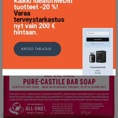
Kaikki IdealofMeDin
LISÄTIETOJA
tuotteet -20 %!
Varaa
terveystarkastus
nyt vain 200 €
hintaan.
KATSO TARJOUS