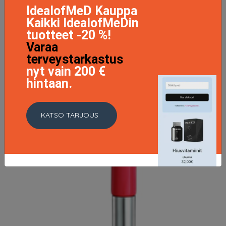
IdealofMeD Kauppa
Kaikki IdealofMeDin
tuotteet -20 %!
Varaa
terveystarkastus
nyt vain 200 €
hintaan.
KATSO TARJOUS