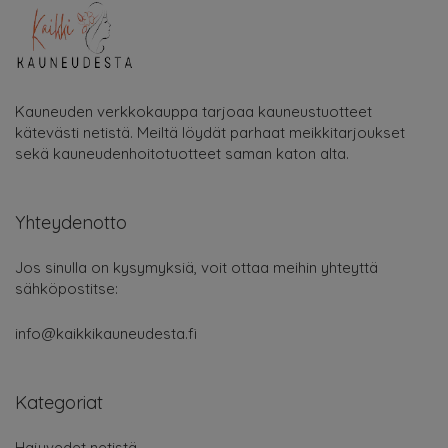
Kauneuden verkkokauppa tarjoaa kauneustuotteet
kätevästi netistä. Meiltä löydät parhaat meikkitarjoukset
sekä kauneudenhoitotuotteet saman katon alta.
Yhteydenotto
Jos sinulla on kysymyksiä, voit ottaa meihin yhteyttä
sähköpostitse:
info@kaikkikauneudesta.fi
Kategoriat
Hajuvedet netistä