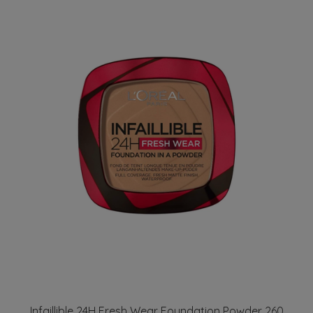
Infaillible 24H Fresh Wear Foundation Powder 260