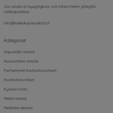
Jos sinulla on kysymyksiä, voit ottaa meihin yhteyttä
sähköpostitse:
info@kaikkikauneudesta.fi
Kategoriat
Hajuvedet netistä
Hiustuotteet netistä
Parhaimmat ihonhoitotuotteet
Ihonhoitotuotteet
Kynsien hoito
Meikit netistä
Meikkitarvikkeet