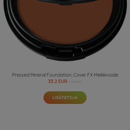
Pressed Mineral Foundation, Cover FX Meikkivoide
33.2 EUR
41.5 EUR
LISÄTIETOJA