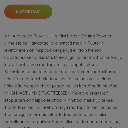
LISÄTIETOJA
6 g, Anastasia Beverly Hills Mini Loose Setting Powder
viimeistelee, raikastaa ja kiinnittää meikin. Puuterin
levittäminen on helppoa kevyen ja erittäin hienon
koostumuksen ansiosta. Imee öljyä, vähentää ihon kiiltoa ja
luo virheettömän mattapintaisen lopputuloksen.
Silkinsileässä puuterissa on monikäyttöinen läpikuultava
sävy, joka antaa iholle tasaisen ja kuulaan vaikutelman,
häivyttää pienet virheet ja saa meikin kestämään pitkään.
MIKSI IHASTUIMME TUOTTEESEEN: Kevyt ja silkinsileä
irtopuuteri on helppo levittää. Kiinnittää meikin ja tekee
ihosta tasaisen, virheettömän ja mattapintaisen. Sulautuu
ihon sävyyn ja viimeistelee, kirkastaa ja pitää meikin
paikallaan koko päivän. Saa meikin kestämään. Imee öljyä,