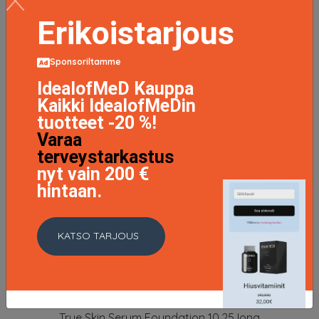
Erikoistarjous
Sponsoriltamme
IdealofMeD Kauppa
Kaikki IdealofMeDin
tuotteet -20 %!
Varaa
terveystarkastus
nyt vain 200 €
hintaan.
KATSO TARJOUS
True Skin Serum Foundation 10.25 Iona