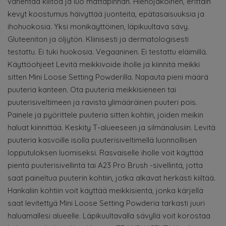
vähentää kiiltoa ja luo mattapinnan. Hienojakoinen, erittäin
kevyt koostumus häivyttää juonteita, epätasaisuuksia ja
ihohuokosia. Yksi monikäyttöinen, läpikuultava sävy.
Gluteeniton ja öljytön. Kliinisesti ja dermatologisesti
testattu. Ei tuki huokosia. Vegaaninen. Ei testattu eläimillä.
Käyttöohjeet Levitä meikkivoide iholle ja kiinnitä meikki
sitten Mini Loose Setting Powderilla. Napauta pieni määrä
puuteria kanteen. Ota puuteria meikkisieneen tai
puuterisiveltimeen ja ravista ylimääräinen puuteri pois.
Painele ja pyörittele puuteria sitten kohtiin, joiden meikin
haluat kiinnittää. Keskity T-alueeseen ja silmänalusiin. Levitä
puuteria kasvoille isolla puuterisiveltimellä luonnollisen
lopputuloksen luomiseksi. Rasvaiselle iholle voit käyttää
pientä puuterisivellintä tai A23 Pro Brush -sivellintä, jotta
saat paineltua puuterin kohtiin, jotka alkavat herkästi kiiltää.
Hankaliin kohtiin voit käyttää meikkisientä, jonka kärjellä
saat levitettyä Mini Loose Setting Powderia tarkasti juuri
haluamallesi alueelle. Läpikuultavalla sävyllä voit korostaa