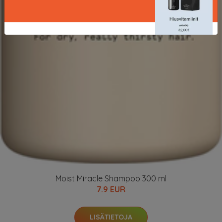
Moist Miracle Shampoo 300 ml
7.9 EUR
LISÄTIETOJA