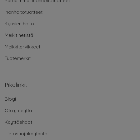
Parhaimmat ihonhoitotuotteet
Ihonhoitotuotteet
Kynsien hoito
Meikit netistä
Meikkitarvikkeet
Tuotemerkit
Pikalinkit
Blogi
Ota yhteyttä
Käyttöehdot
Tietosuojakäytäntö