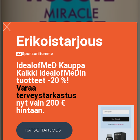
Erikoistarjous
Sponsoriltamme
IdealofMeD Kauppa
Kaikki IdealofMeDin
tuotteet -20 %!
Varaa
terveystarkastus
nyt vain 200 €
hintaan.
KATSO TARJOUS