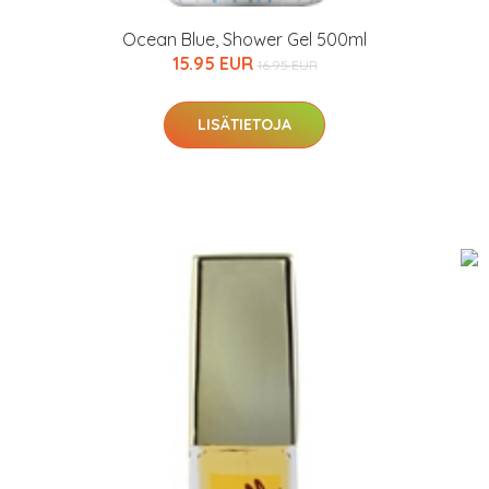
Ocean Blue, Shower Gel 500ml
15.95 EUR
16.95 EUR
LISÄTIETOJA
arjous
auppa
MeDin tuotteet -20 %!