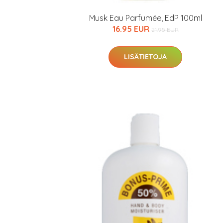
Musk Eau Parfumée, EdP 100ml
16.95 EUR
21.95 EUR
LISÄTIETOJA
Erikoist
Sponsoriltamme
IdealofMeD K
Kaikki Idealof