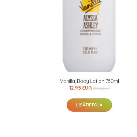
Varaa terveyst
hintaan.
KATSO TARJOUS
Vanilla, Body Lotion 750ml
12.95 EUR
15.95 EUR
LISÄTIETOJA