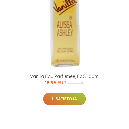
arkastus
nyt vain 200 €
Vanilla Eau Parfumée, EdC 100ml
18.95 EUR
22.95 EUR
LISÄTIETOJA