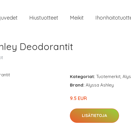
juvedet
Hiustuotteet
Meikit
Ihonhoitotuott
hley Deodorantit
it
Kategoriat:
Tuotemerkit
,
Aly
Brand:
Alyssa Ashley
9.5 EUR
LISÄTIETOJA