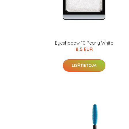
Eyeshadow 10 Pearly White
8.5 EUR
LISÄTIETOJA
Erikoist
Sponsoriltamme
IdealofMeD K
Kaikki Idealof