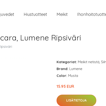
juvedet
Hiustuotteet
Meikit
Ihonhoitotuott
cara, Lumene Ripsiväri
ipsiväri
Kategoriat:
Meikit netistä
,
Si
Brand:
Lumene
Color:
Musta
15.95 EUR
LISÄTIETOJA