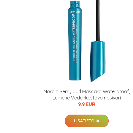
Varaa terveyst
hintaan.
KATSO TARJOUS
Nordic Berry Curl Mascara Waterproof,
Lumene Vedenkestävä ripsiväri
9.9 EUR
LISÄTIETOJA