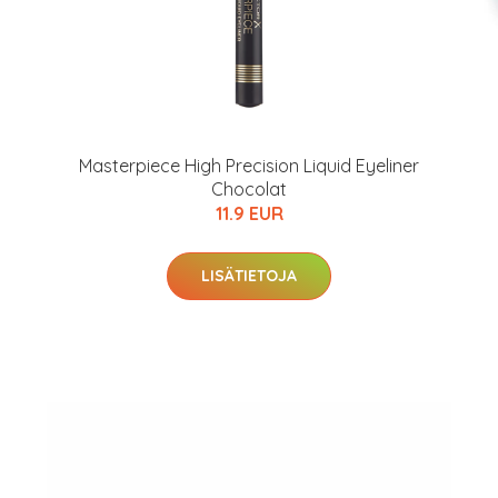
Masterpiece High Precision Liquid Eyeliner
Chocolat
11.9 EUR
LISÄTIETOJA
arjous
auppa
MeDin tuotteet -20 %!