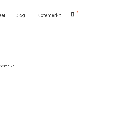
eet
Blogi
Tuotemerkit
lmämeikit