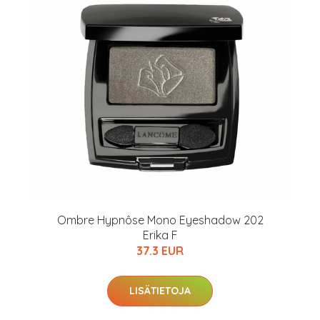
arkastus
nyt vain 200 €
Ombre Hypnôse Mono Eyeshadow 202
Erika F
37.3 EUR
LISÄTIETOJA