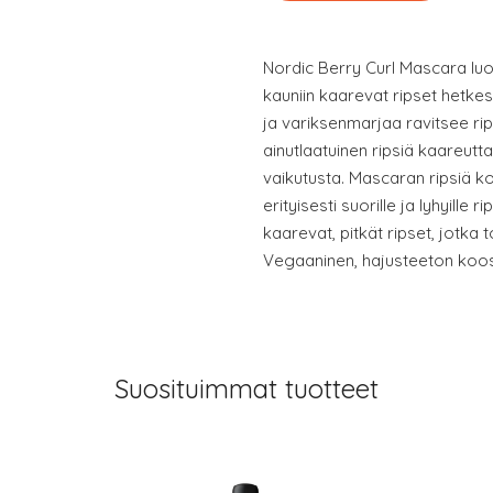
Nordic Berry Curl Mascara luo 
kauniin kaarevat ripset hetke
ja variksenmarjaa ravitsee rip
ainutlaatuinen ripsiä kaareutt
vaikutusta. Mascaran ripsiä ko
erityisesti suorille ja lyhyille 
kaarevat, pitkät ripset, jotka 
Vegaaninen, hajusteeton koos
Suosituimmat tuotteet