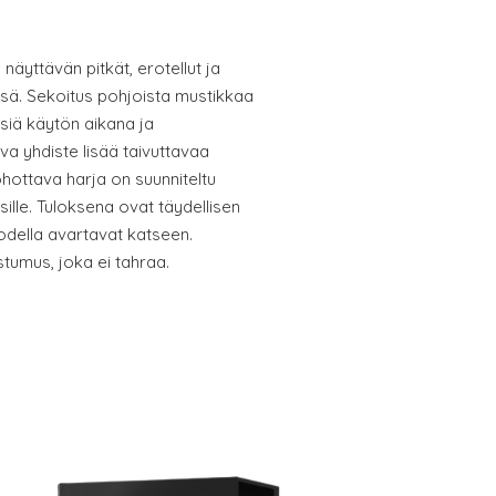
näyttävän pitkät, erotellut ja
ssä. Sekoitus pohjoista mustikkaa
siä käytön aikana ja
ava yhdiste lisää taivuttavaa
hottava harja on suunniteltu
ripsille. Tuloksena ovat täydellisen
todella avartavat katseen.
tumus, joka ei tahraa.