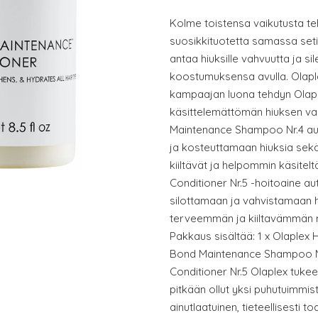
Kolme toistensa vaikutusta t
suosikkituotetta samassa seti
antaa hiuksille vahvuutta ja sil
koostumuksensa avulla. Olaplex
kampaajan luona tehdyn Olapl
käsittelemättömän hiuksen va
Maintenance Shampoo Nr.4 au
ja kosteuttamaan hiuksia se
kiiltävät ja helpommin käsite
Conditioner Nr.5 -hoitoaine au
silottamaan ja vahvistamaan 
terveemmän ja kiiltavämmän nä
Pakkaus sisältää: 1 x Olaplex H
Bond Maintenance Shampoo Nr
Conditioner Nr.5 Olaplex tukee 
pitkään ollut yksi puhutuimmis
ainutlaatuinen, tieteellisesti