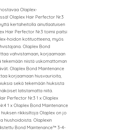
ehostavaa Olaplex-
ssä! Olaplex Hair Perfector Nr.3
eyttä kertaheitolla ainutlaatuisen
 Hair Perfector Nr.3 toimii paitsi
ex-hoidon kotituotteena, myös
hvistajana. Olaplex Bond
ttaa vahvistamaan, korjaamaan
kä tekemään niistä uskomattoman
ltävät. Olaplex Bond Maintenance
ttaa korjaamaan hiusvaurioita,
hiuksia sekä tekemään hiuksista
köiset latistamatta niitä.
air Perfector Nr.3 1 x Olaplex
.4 1 x Olaplex Bond Maintenance
hiuksen rikkisiltoja Olaplex on jo
ta hiushoidoista. Olaplexin
 todistettu Bond Maintenance™ 3-4-