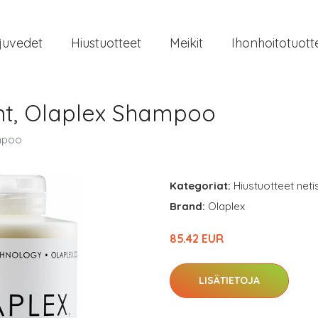
juvedet
Hiustuotteet
Meikit
Ihonhoitotuott
nt, Olaplex Shampoo
ampoo
Kategoriat:
Hiustuotteet neti
Brand:
Olaplex
85.42 EUR
LISÄTIETOJA