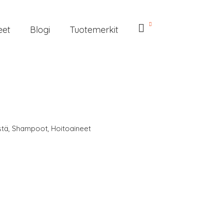
eet
Blogi
Tuotemerkit
stä
,
Shampoot
,
Hoitoaineet