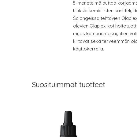
5-menetelmä auttaa korjaam
hiuksia kemiallisten käsittelyi
Salongeissa tehtävien Olaplex-k
olevien Olaplex-kotihoitotuott
myös kampaamokäyntien välill
kiiltävät sekä terveemmän oloi
käyttökerralla.
Suosituimmat tuotteet