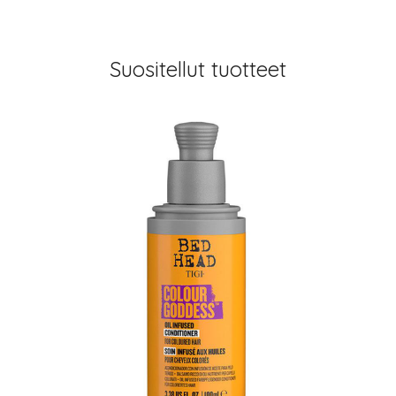
Suositellut tuotteet
arjous
auppa
MeDin tuotteet -20 %!