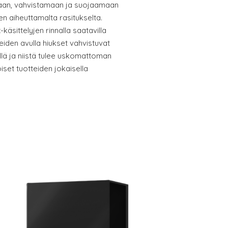
aan, vahvistamaan ja suojaamaan
den aiheuttamalta rasitukselta.
äsittelyjen rinnalla saatavilla
eiden avulla hiukset vahvistuvat
ä ja niistä tulee uskomattoman
set tuotteiden jokaisella