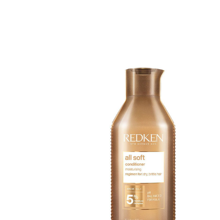
Erikoist
Sponsoriltamme
IdealofMeD K
Kaikki Idealof