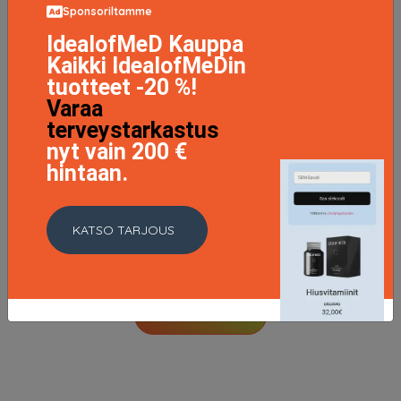
Sponsoriltamme
IdealofMeD Kauppa
Kaikki IdealofMeDin
tuotteet -20 %!
Varaa
terveystarkastus
nyt vain 200 €
hintaan.
KATSO TARJOUS
Infinite Shine 2, Samoan Sand
15.95 EUR
22.95 EUR
LISÄTIETOJA