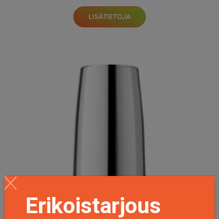
LISÄTIETOJA
Erikoistarjous