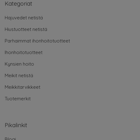
Kategoriat
Hajuvedet netistä
Hiustuotteet netistä
Parhaimmat ihonhoitotuotteet
Ihonhoitotuotteet
Kynsien hoito
Meikit netistä
Meikkitarvikkeet
Tuotemerkit
Pikalinkit
Blogi