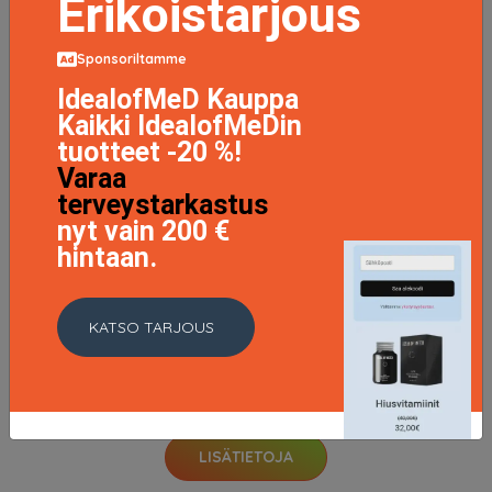
Erikoistarjous
Sponsoriltamme
IdealofMeD Kauppa
Kaikki IdealofMeDin
tuotteet -20 %!
Varaa
terveystarkastus
nyt vain 200 €
hintaan.
KATSO TARJOUS
Nail Polish Rebellion
9.9 EUR
LISÄTIETOJA