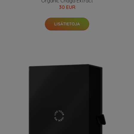
Organic Chaga Extract
30 EUR
LISÄTIETOJA