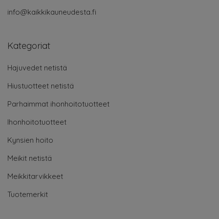
info@kaikkikauneudesta.fi
Kategoriat
Hajuvedet netistä
Hiustuotteet netistä
Parhaimmat ihonhoitotuotteet
Ihonhoitotuotteet
Kynsien hoito
Meikit netistä
Meikkitarvikkeet
Tuotemerkit