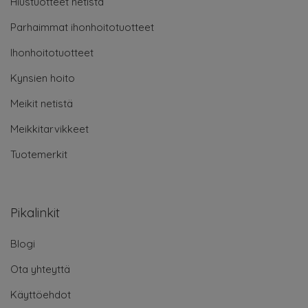
Hiustuotteet netistä
Parhaimmat ihonhoitotuotteet
Ihonhoitotuotteet
Kynsien hoito
Meikit netistä
Meikkitarvikkeet
Tuotemerkit
Pikalinkit
Blogi
Ota yhteyttä
Käyttöehdot