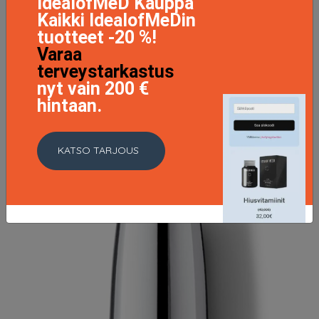
IdealofMeD Kauppa
Kaikki IdealofMeDin
tuotteet -20 %!
Varaa
terveystarkastus
OPI Nail Lacquer, Bubble Bath, 15 ml OPI Värilakat
nyt vain 200 €
11.63 EUR
15.5 EUR
hintaan.
LISÄTIETOJA
KATSO TARJOUS