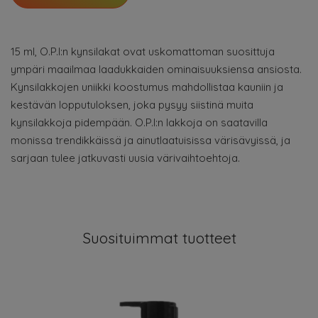
15 ml, O.P.I:n kynsilakat ovat uskomattoman suosittuja
ympäri maailmaa laadukkaiden ominaisuuksiensa ansiosta.
Kynsilakkojen uniikki koostumus mahdollistaa kauniin ja
kestävän lopputuloksen, joka pysyy siistinä muita
kynsilakkoja pidempään. O.P.I:n lakkoja on saatavilla
monissa trendikkäissä ja ainutlaatuisissa värisävyissä, ja
sarjaan tulee jatkuvasti uusia värivaihtoehtoja.
Suosituimmat tuotteet