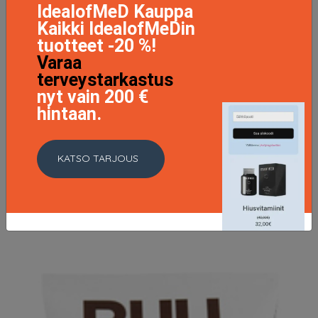
IdealofMeD Kauppa
Kaikki IdealofMeDin
tuotteet -20 %!
Varaa
terveystarkastus
nyt vain 200 €
hintaan.
Lemon & Bergamot Deodorant, 75ml
KATSO TARJOUS
11.95 EUR
13.95 EUR
LISÄTIETOJA