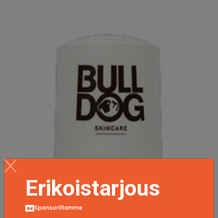
Erikoistarjous
Sponsoriltamme