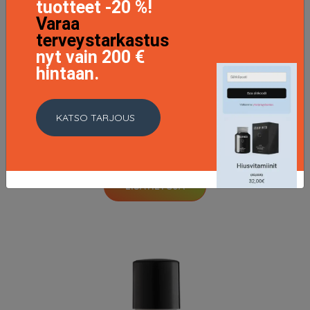
tuotteet -20 %!
Varaa
terveystarkastus
nyt vain 200 €
hintaan.
KATSO TARJOUS
Dualsenses Ultra Volume, 1000 ml Goldwell Shampoo
30.76 EUR
43.95 EUR
LISÄTIETOJA