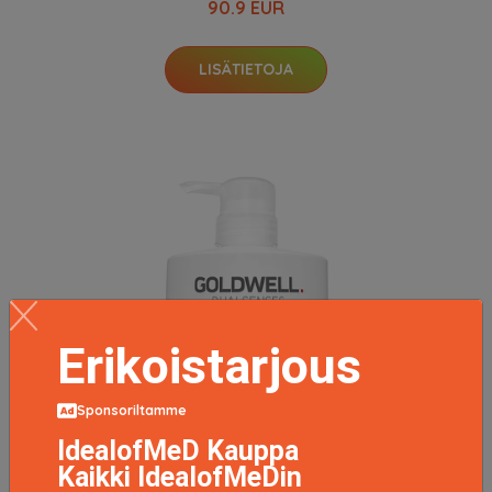
90.9 EUR
LISÄTIETOJA
Erikoistarjous
Sponsoriltamme
IdealofMeD Kauppa
Kaikki IdealofMeDin