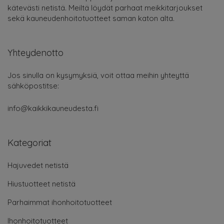
kätevästi netistä. Meiltä löydät parhaat meikkitarjoukset
sekä kauneudenhoitotuotteet saman katon alta.
Yhteydenotto
Jos sinulla on kysymyksiä, voit ottaa meihin yhteyttä
sähköpostitse:
info@kaikkikauneudesta.fi
Kategoriat
Hajuvedet netistä
Hiustuotteet netistä
Parhaimmat ihonhoitotuotteet
Ihonhoitotuotteet