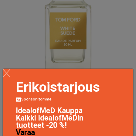
Erikoistarjous
White Suede EdP 50 ml
Sponsoriltamme
203 EUR
IdealofMeD Kauppa
Kaikki IdealofMeDin
LISÄTIETOJA
tuotteet -20 %!
Varaa