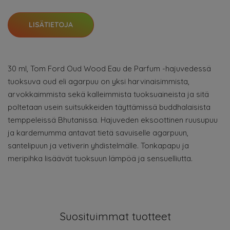
LISÄTIETOJA
30 ml, Tom Ford Oud Wood Eau de Parfum -hajuvedessä
tuoksuva oud eli agarpuu on yksi harvinaisimmista,
arvokkaimmista sekä kalleimmista tuoksuaineista ja sitä
poltetaan usein suitsukkeiden täyttämissä buddhalaisista
temppeleissä Bhutanissa. Hajuveden eksoottinen ruusupuu
ja kardemumma antavat tietä savuiselle agarpuun,
santelipuun ja vetiverin yhdistelmälle. Tonkapapu ja
meripihka lisäävät tuoksuun lämpöä ja sensuelliutta.
Suosituimmat tuotteet