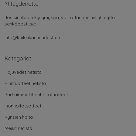
Yhteydenotto
Jos sinulla on kysymyksiä, voit ottaa meihin yhteyttä
sähköpostitse:
info@kaikkikauneudesta.fi
Kategoriat
Hajuvedet netistä
Hiustuotteet netistä
Parhaimmat ihonhoitotuotteet
Ihonhoitotuotteet
Kynsien hoito
Meikit netistä