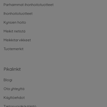
Parhaimmat ihonhoitotuotteet
Ihonhoitotuotteet
Kynsien hoito
Meikit netistä
Meikkitarvikkeet
Tuotemerkit
Pikalinkit
Blogi
Ota yhteyttä
Käyttöehdot
Tietosuojakäytäntö