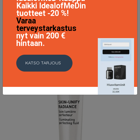
Kaikki IdealofMeDin
Age-Purify Mask 75 ml
tuotteet -20 %!
48 EUR
Varaa
terveystarkastus
LISÄTIETOJA
nyt vain 200 €
hintaan.
KATSO TARJOUS