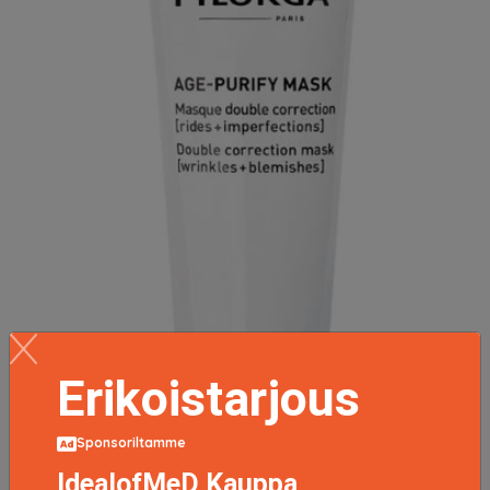
Erikoistarjous
Sponsoriltamme
IdealofMeD Kauppa