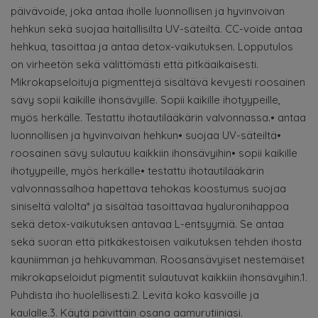
päivävoide, joka antaa iholle luonnollisen ja hyvinvoivan
hehkun sekä suojaa haitallisilta UV-säteiltä. CC-voide antaa
hehkua, tasoittaa ja antaa detox-vaikutuksen. Lopputulos
on virheetön sekä välittömästi että pitkäaikaisesti.
Mikrokapseloituja pigmenttejä sisältävä kevyesti roosainen
sävy sopii kaikille ihonsävyille. Sopii kaikille ihotyypeille,
myös herkälle. Testattu ihotautilääkärin valvonnassa.• antaa
luonnollisen ja hyvinvoivan hehkun• suojaa UV-säteiltä•
roosainen sävy sulautuu kaikkiin ihonsävyihin• sopii kaikille
ihotyypeille, myös herkälle• testattu ihotautilääkärin
valvonnassaIhoa hapettava tehokas koostumus suojaa
siniseltä valolta* ja sisältää tasoittavaa hyaluronihappoa
sekä detox-vaikutuksen antavaa L-entsyymiä. Se antaa
sekä suoran että pitkäkestoisen vaikutuksen tehden ihosta
kauniimman ja hehkuvamman. Roosansävyiset nestemäiset
mikrokapseloidut pigmentit sulautuvat kaikkiin ihonsävyihin.1.
Puhdista iho huolellisesti.2. Levitä koko kasvoille ja
kaulalle.3. Käytä päivittäin osana aamurutiiniasi.