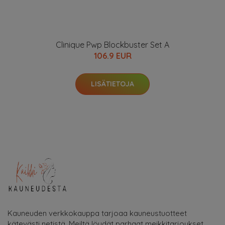
Clinique Pwp Blockbuster Set A
106.9 EUR
LISÄTIETOJA
Kauneuden verkkokauppa tarjoaa kauneustuotteet
kätevästi netistä. Meiltä löydät parhaat meikkitarjoukset