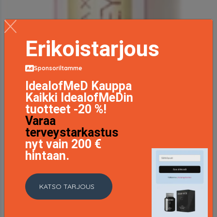
Erikoistarjous
Sponsoriltamme
IdealofMeD Kauppa
Kaikki IdealofMeDin
tuotteet -20 %!
Varaa
terveystarkastus
nyt vain 200 €
hintaan.
KATSO TARJOUS