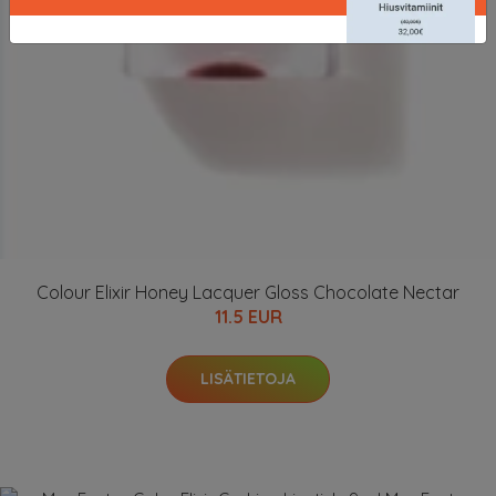
Colour Elixir Honey Lacquer Gloss Chocolate Nectar
11.5 EUR
LISÄTIETOJA