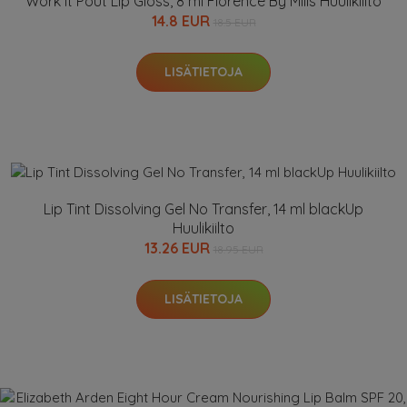
Work It Pout Lip Gloss, 8 ml Florence By Mills Huulikiilto
14.8 EUR
18.5 EUR
LISÄTIETOJA
Lip Tint Dissolving Gel No Transfer, 14 ml blackUp
Huulikiilto
13.26 EUR
18.95 EUR
LISÄTIETOJA