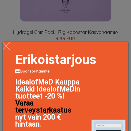
Hydrogel Chin Pack, 17 g Kocostar Kasvonaamio
3.95 EUR
Erikoistarjous
LISÄTIETOJA
Sponsoriltamme
IdealofMeD Kauppa
Kaikki IdealofMeDin
tuotteet -20 %!
Varaa
terveystarkastus
nyt vain 200 €
hintaan.