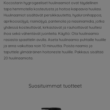
Kocostarin hygrogeeliset huulinaamiot ovat täydellinen
tapa hemmotella kosteutusta ja hoitoa kaipaavia huuliasi.
Huulinaamiot sisältävät persikkauutetta, hyaluronihappoa,
aprikoosiöljyä, risiiniöljyä, pantenolia ja niasiiniamidia, jotka
yhdessä kosteuttavat, kirkastavat ja rauhoittavat huultesi
ihoa sekä vähentävät juonteita. Käyttö: Ota huulinaamio
rasiasta spaattelin avulla. Aseta huulinaamio puhtaille huulille
ja anna vaikuttaa noin 10 minuuttia. Poista naamio ja
taputtele ylimääräinen hoitoneste huulille. Pakkaus sisältää
20 huulinaamiota.
Suosituimmat tuotteet