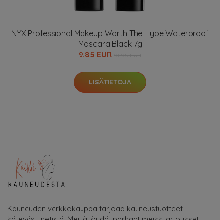
NYX Professional Makeup Worth The Hype Waterproof
Mascara Black 7g
9.85 EUR
10.95 EUR
LISÄTIETOJA
Kauneuden verkkokauppa tarjoaa kauneustuotteet
kätevästi netistä. Meiltä löydät parhaat meikkitarjoukset