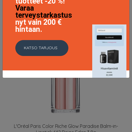
tuotteet -20 %!
Varaa
terveystarkastus
nyt vain 200 €
hintaan.
KATSO TARJOUS
L'Oréal Paris Color Riche Glow Paradise Balm-in-