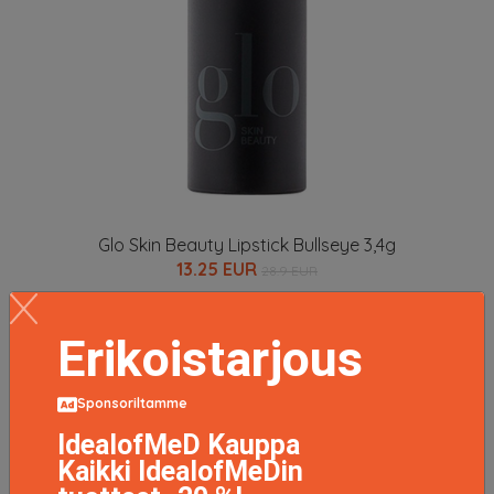
Glo Skin Beauty Lipstick Bullseye 3,4g
13.25 EUR
28.9 EUR
LISÄTIETOJA
Erikoistarjous
Sponsoriltamme
IdealofMeD Kauppa
Kaikki IdealofMeDin