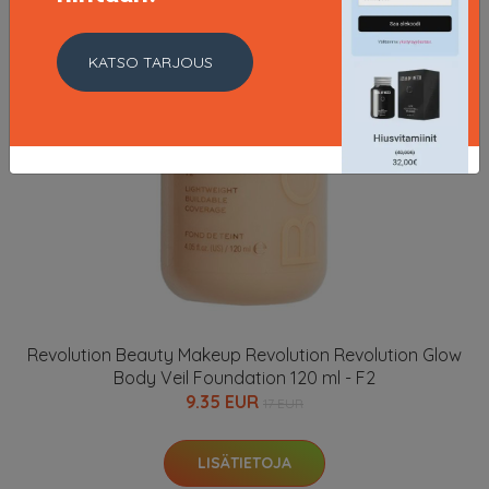
KATSO TARJOUS
Revolution Beauty Makeup Revolution Revolution Glow
Body Veil Foundation 120 ml - F2
9.35 EUR
17 EUR
LISÄTIETOJA