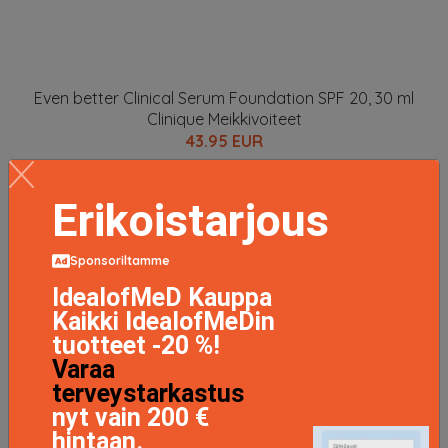
Even better Clinical Serum Foundation SPF 20, 30 ml
Clinique Meikkivoiteet
43.95 EUR
LISÄTIETOJA
Erikoistarjous
Sponsoriltamme
IdealofMeD Kauppa
Kaikki IdealofMeDin
tuotteet -20 %!
Varaa
terveystarkastus
nyt vain 200 €
hintaan.