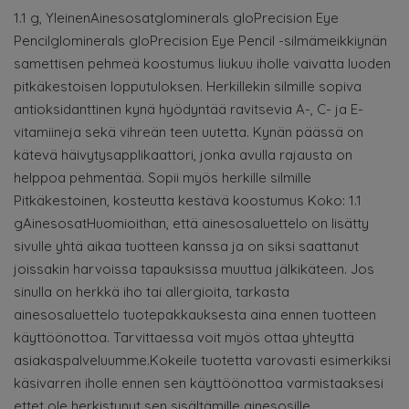
1.1 g, YleinenAinesosatglominerals gloPrecision Eye
Pencilglominerals gloPrecision Eye Pencil -silmämeikkiynän
samettisen pehmeä koostumus liukuu iholle vaivatta luoden
pitkäkestoisen lopputuloksen. Herkillekin silmille sopiva
antioksidanttinen kynä hyödyntää ravitsevia A-, C- ja E-
vitamiineja sekä vihreän teen uutetta. Kynän päässä on
kätevä häivytysapplikaattori, jonka avulla rajausta on
helppoa pehmentää. Sopii myös herkille silmille
Pitkäkestoinen, kosteutta kestävä koostumus Koko: 1.1
gAinesosatHuomioithan, että ainesosaluettelo on lisätty
sivulle yhtä aikaa tuotteen kanssa ja on siksi saattanut
joissakin harvoissa tapauksissa muuttua jälkikäteen. Jos
sinulla on herkkä iho tai allergioita, tarkasta
ainesosaluettelo tuotepakkauksesta aina ennen tuotteen
käyttöönottoa. Tarvittaessa voit myös ottaa yhteyttä
asiakaspalveluumme.Kokeile tuotetta varovasti esimerkiksi
käsivarren iholle ennen sen käyttöönottoa varmistaaksesi
ettet ole herkistynyt sen sisältämille ainesosille.