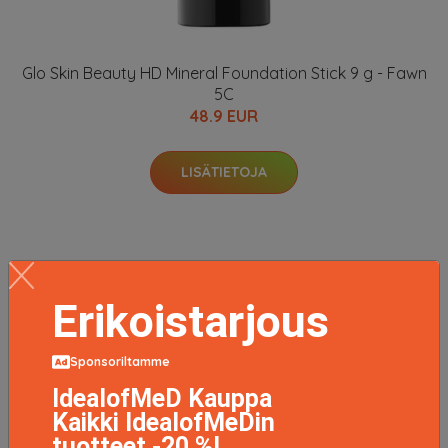
Glo Skin Beauty HD Mineral Foundation Stick 9 g - Fawn
5C
48.9 EUR
LISÄTIETOJA
Erikoistarjous
Sponsoriltamme
IdealofMeD Kauppa
Kaikki IdealofMeDin
tuotteet -20 %!