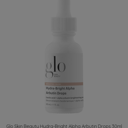
Glo Skin Beauty Hydra-Bright Alpha Arbutin Drops 30ml