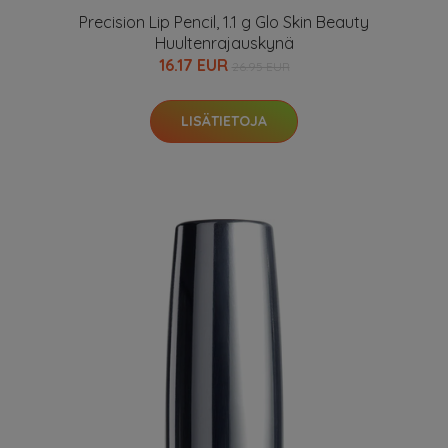
Precision Lip Pencil, 1.1 g Glo Skin Beauty
Huultenrajauskynä
16.17 EUR
26.95 EUR
LISÄTIETOJA