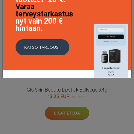
Varaa
terveystarkastus
nyt vain 200 €
hintaan.
KATSO TARJOUS
Glo Skin Beauty Lipstick Bullseye 3,4g
13.25 EUR
28.9 EUR
LISÄTIETOJA