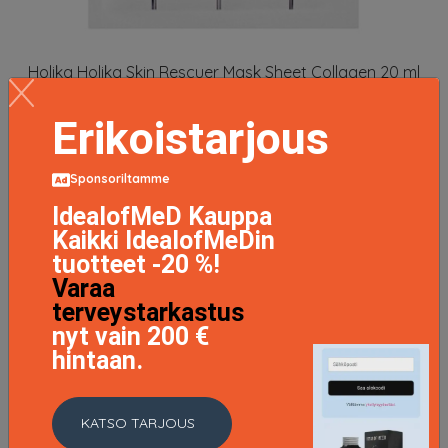
Holika Holika Skin Rescuer Mask Sheet Collagen 20 ml
4.9 EUR
Erikoistarjous
LISÄTIETOJA
Sponsoriltamme
IdealofMeD Kauppa
Kaikki IdealofMeDin
tuotteet -20 %!
Varaa
terveystarkastus
nyt vain 200 €
hintaan.
KATSO TARJOUS