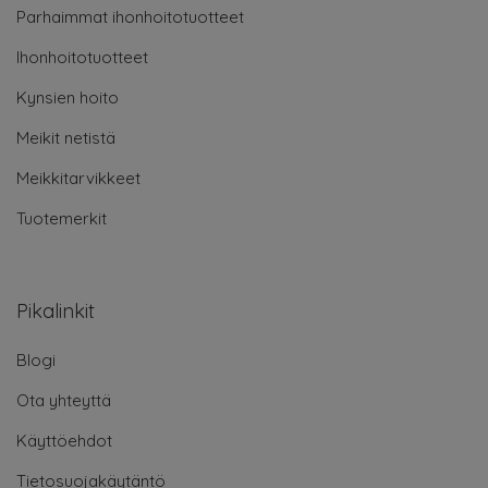
Parhaimmat ihonhoitotuotteet
Ihonhoitotuotteet
Kynsien hoito
Meikit netistä
Meikkitarvikkeet
Tuotemerkit
Pikalinkit
Blogi
Ota yhteyttä
Käyttöehdot
Tietosuojakäytäntö