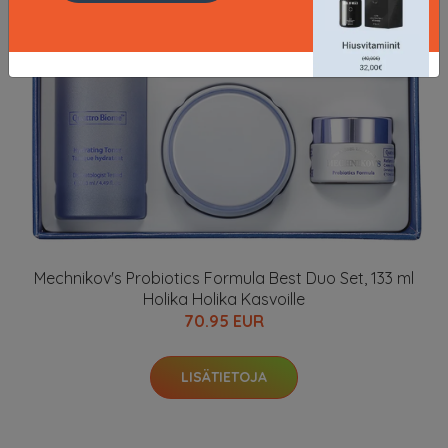
Mechnikov's Probiotics Formula Best Duo Set, 133 ml
Holika Holika Kasvoille
70.95 EUR
LISÄTIETOJA