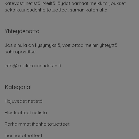
kätevästi netistä. Meiltä löydät parhaat meikkitarjoukset
sekä kauneudenhoitotuotteet saman katon alta.
Yhteydenotto
Jos sinulla on kysymyksiä, voit ottaa meihin yhteyttä
sähköpostitse:
info@kaikkikauneudesta.fi
Kategoriat
Hajuvedet netistä
Hiustuotteet netistä
Parhaimmat ihonhoitotuotteet
Ihonhoitotuotteet