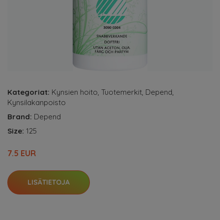
Kategoriat:
Kynsien hoito
,
Tuotemerkit
,
Depend
,
Kynsilakanpoisto
Brand:
Depend
Size:
125
7.5 EUR
LISÄTIETOJA