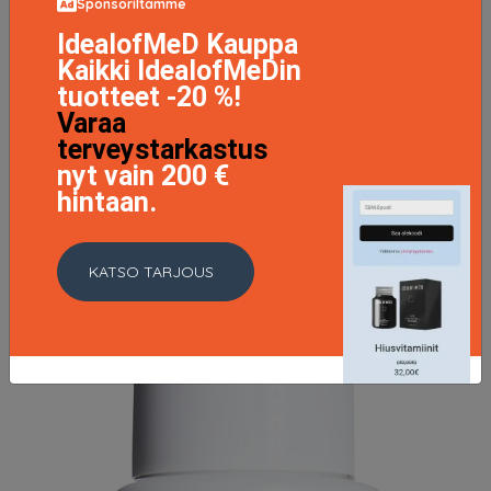
Sponsoriltamme
IdealofMeD Kauppa
Kaikki IdealofMeDin
tuotteet -20 %!
Varaa
terveystarkastus
Depend Eyebrow Cutter, Depend Kulmakarvat
nyt vain 200 €
5.9 EUR
hintaan.
LISÄTIETOJA
KATSO TARJOUS