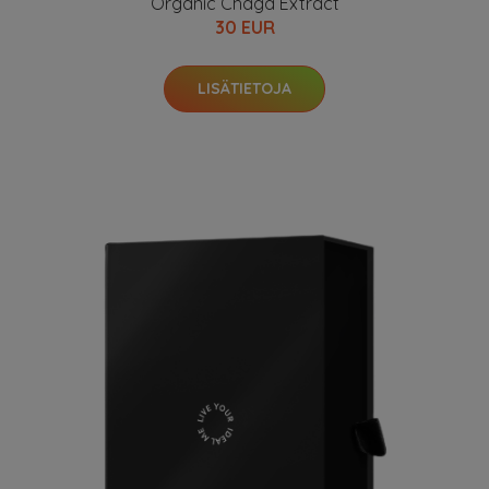
Organic Chaga Extract
30 EUR
LISÄTIETOJA