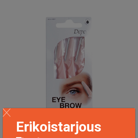
Erikoistarjous