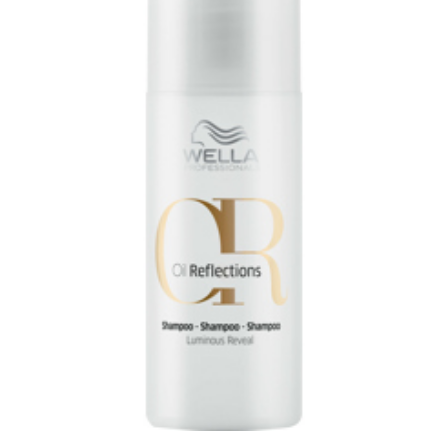
arkastus
nyt vain 200 €