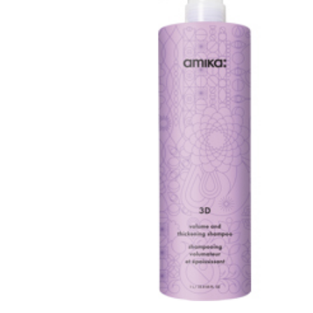
Varaa terveyst
hintaan.
KATSO TARJOUS