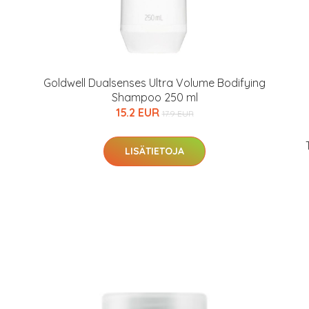
Goldwell Dualsenses Ultra Volume Bodifying
Shampoo 250 ml
15.2 EUR
17.9 EUR
LISÄTIETOJA
arjous
auppa
MeDin tuotteet -20 %!