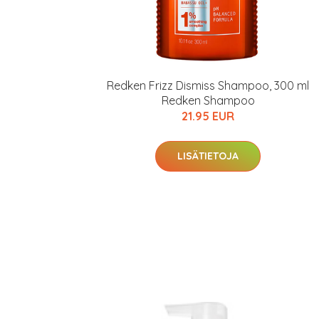
Redken Frizz Dismiss Shampoo, 300 ml
Redken Shampoo
21.95 EUR
LISÄTIETOJA
Erikoist
Sponsoriltamme
IdealofMeD K
Kaikki Idealof