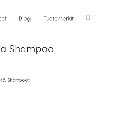
eet
Blogi
Tuotemerkit
eda Shampoo
stä
,
Shampoot