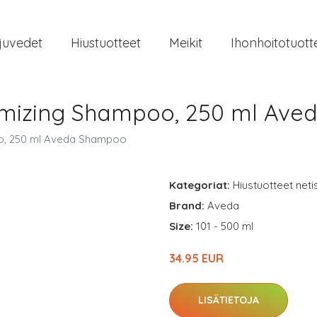
juvedet
Hiustuotteet
Meikit
Ihonhoitotuott
mizing Shampoo, 250 ml Av
o, 250 ml Aveda Shampoo
Kategoriat:
Hiustuotteet neti
Brand:
Aveda
Size:
101 - 500 ml
34.95 EUR
LISÄTIETOJA