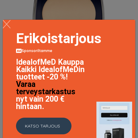
Erikoistarjous
Sponsoriltamme
IdealofMeD Kauppa
Kaikki IdealofMeDin
tuotteet -20 %!
Varaa
Double Wear Stay-In-Place Matte Powder Foundation
terveystarkastus
SPF10 2C1 Pure Beige
nyt vain 200 €
50 EUR
hintaan.
LISÄTIETOJA
KATSO TARJOUS