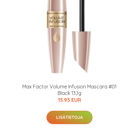
arkastus
nyt vain 200 €
Max Factor Volume Infusion Mascara #01
Black 13,1g
15.95 EUR
LISÄTIETOJA