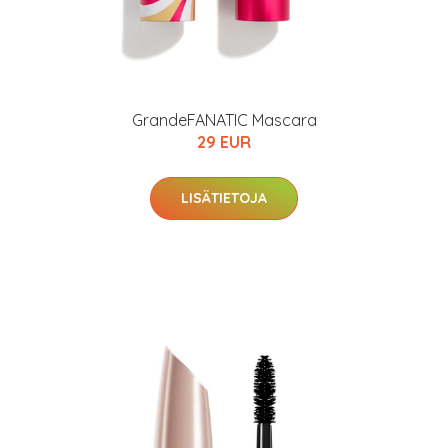
GrandeFANATIC Mascara
29 EUR
LISÄTIETOJA
arjous
auppa
MeDin tuotteet -20 %!