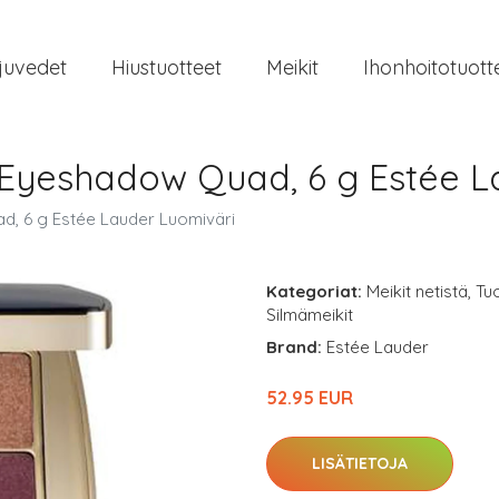
juvedet
Hiustuotteet
Meikit
Ihonhoitotuott
 Eyeshadow Quad, 6 g Estée L
d, 6 g Estée Lauder Luomiväri
Kategoriat:
Meikit netistä
,
Tu
Silmämeikit
Brand:
Estée Lauder
52.95 EUR
LISÄTIETOJA