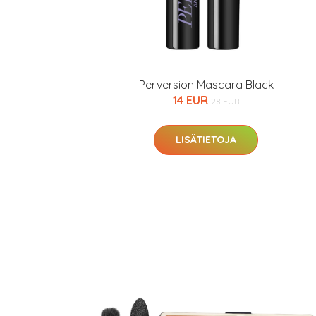
Perversion Mascara Black
14 EUR
28 EUR
LISÄTIETOJA
Erikoist
Sponsoriltamme
IdealofMeD K
Kaikki Idealof