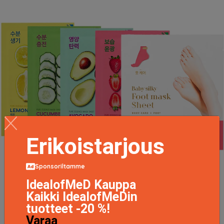
Erikoistarjous
Sponsoriltamme
IdealofMeD Kauppa
Kaikki IdealofMeDin
tuotteet -20 %!
K-Beauty Sheet Masks, Holika Holika Ihonhoito
Varaa
12.3 EUR