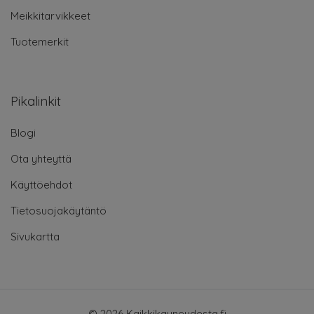
Meikkitarvikkeet
Tuotemerkit
Pikalinkit
Blogi
Ota yhteyttä
Käyttöehdot
Tietosuojakäytäntö
Sivukartta
© 2026 Kaikkikauneudesta.fi