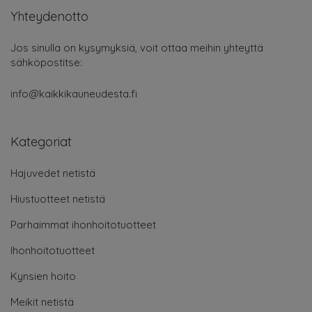
Yhteydenotto
Jos sinulla on kysymyksiä, voit ottaa meihin yhteyttä
sähköpostitse:
info@kaikkikauneudesta.fi
Kategoriat
Hajuvedet netistä
Hiustuotteet netistä
Parhaimmat ihonhoitotuotteet
Ihonhoitotuotteet
Kynsien hoito
Meikit netistä