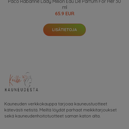
Paco Rabanne Lady Million Eau De Parfum For Her 30
ml
65.9 EUR
LISÄTIETOJA
Kauneuden verkkokauppa tarjoaa kauneustuotteet
kätevästi netistä. Meiltä löydät parhaat meikkitarjoukset
sekä kauneudenhoitotuotteet saman katon alta.