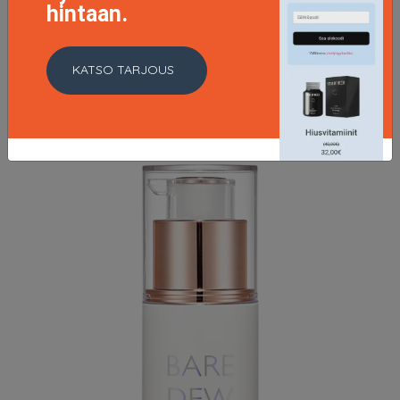
Clearing Petit BB Cream, 30 ml Holika Holika K-Beauty
hintaan.
9.5 EUR
KATSO TARJOUS
LISÄTIETOJA