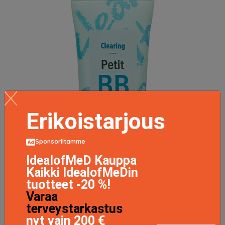
Erikoistarjous
Sponsoriltamme
IdealofMeD Kauppa
Kaikki IdealofMeDin
tuotteet -20 %!
Varaa
terveystarkastus
nyt vain 200 €