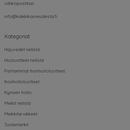
sähköpostitse:
info@kaikkikauneudesta.fi
Kategoriat
Hajuvedet netistä
Hiustuotteet netistä
Parhaimmat ihonhoitotuotteet
Ihonhoitotuotteet
Kynsien hoito
Meikit netistä
Meikkitarvikkeet
Tuotemerkit