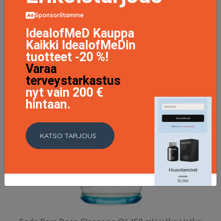
Sponsoriltamme
IdealofMeD Kauppa
Kaikki IdealofMeDin
tuotteet -20 %!
Varaa
terveystarkastus
nyt vain 200 €
hintaan.
KATSO TARJOUS