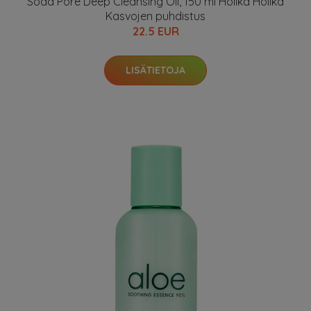
Soda Pore Deep Cleansing Oil, 150 ml Holika Holika
Kasvojen puhdistus
22.5 EUR
LISÄTIETOJA