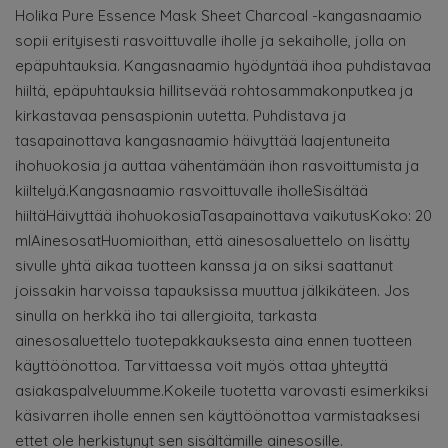
Holika Pure Essence Mask Sheet Charcoal -kangasnaamio
sopii erityisesti rasvoittuvalle iholle ja sekaiholle, jolla on
epäpuhtauksia. Kangasnaamio hyödyntää ihoa puhdistavaa
hiiltä, epäpuhtauksia hillitsevää rohtosammakonputkea ja
kirkastavaa pensaspionin uutetta. Puhdistava ja
tasapainottava kangasnaamio häivyttää laajentuneita
ihohuokosia ja auttaa vähentämään ihon rasvoittumista ja
kiiltelyä.Kangasnaamio rasvoittuvalle iholleSisältää
hiiltäHäivyttää ihohuokosiaTasapainottava vaikutusKoko: 20
mlAinesosatHuomioithan, että ainesosaluettelo on lisätty
sivulle yhtä aikaa tuotteen kanssa ja on siksi saattanut
joissakin harvoissa tapauksissa muuttua jälkikäteen. Jos
sinulla on herkkä iho tai allergioita, tarkasta
ainesosaluettelo tuotepakkauksesta aina ennen tuotteen
käyttöönottoa. Tarvittaessa voit myös ottaa yhteyttä
asiakaspalveluumme.Kokeile tuotetta varovasti esimerkiksi
käsivarren iholle ennen sen käyttöönottoa varmistaaksesi
ettet ole herkistynyt sen sisältämille ainesosille.