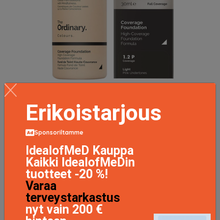
The Ordinary Coverage Foundation 30ml - 1.2 P Light
Erikoistarjous
Pink
10.5 EUR
Sponsoriltamme
IdealofMeD Kauppa
LISÄTIETOJA
Kaikki IdealofMeDin
tuotteet -20 %!
Varaa
terveystarkastus
nyt vain 200 €