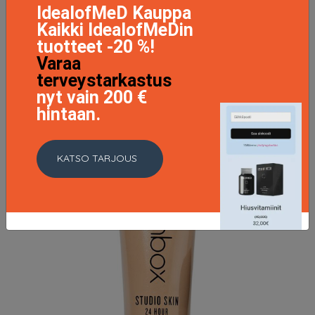
16.9 EUR
IdealofMeD Kauppa
Kaikki IdealofMeDin
tuotteet -20 %!
LISÄTIETOJA
Varaa
terveystarkastus
nyt vain 200 €
hintaan.
KATSO TARJOUS