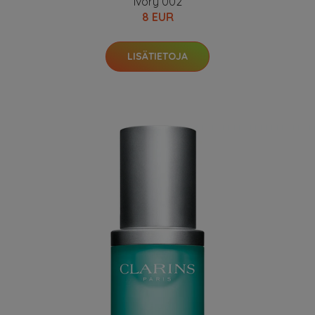
Ivory 002
8 EUR
LISÄTIETOJA