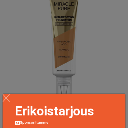
Erikoistarjous
Max Factor Miracle Pure Skin-Improving Foundation 30
Sponsoriltamme
ml ─ 84 Soft Toffee