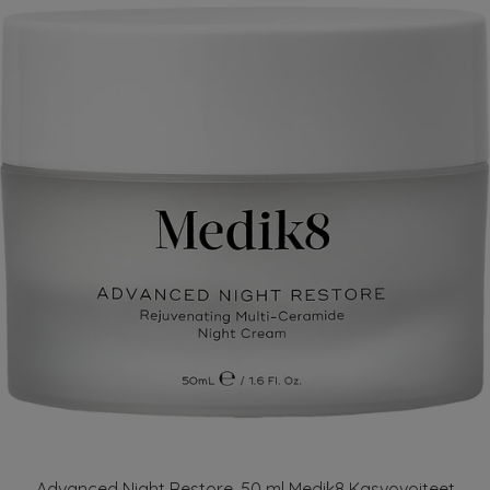
Advanced Night Restore, 50 ml Medik8 Kasvovoiteet