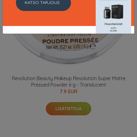
KATSO TARJOUS
Revolution Beauty Makeup Revolution Super Matte
Pressed Powder 6 g - Translucent
7.9 EUR
LISÄTIETOJA